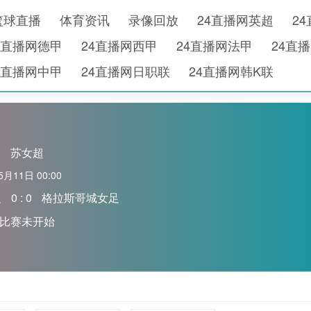
篮球直播
体育资讯
录像回放
24直播网英超
2
4直播网德甲
24直播网西甲
24直播网法甲
24直
4直播网中甲
24直播网日职联
24直播网韩K联
苏女超
5月11日 00:00
足
0 : 0
格拉斯哥城女足
比赛未开始