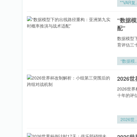
**VAR复
机制在美
墨世界
“数据
32强赛
配”
的适用困
与争议焦
数据模型
深度解析*
育评估三
“数据模
下的出线
径重构：
202
洲第九实
概率推演
2026
战术适配
十年的评
2026世
杯改制
析：小组