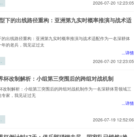
核
2026-07-20 12:23:05
加
杯
模型下的出线路径重构：亚洲第九实时概率推演与战术适
中
境
点
下的出线路径重构：亚洲第九实时概率推演与战术适配作为一名深耕体
*
十年的老兵，我见证过太
...详情
型
2026-07-20 12:23:05
路
亚
6世界杯改制解析：小组第三突围后的跨组对战机制
时
与
世界杯改制解析：小组第三突围后的跨组对战机制作为一名深耕体育领域三
”
估专家，我见证过无
...详情
界
2026-07-19 12:52:06
解
第