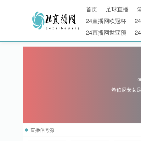
首页
足球直播
24直播网欧冠杯
2
24直播网世亚预
2
0
希伯尼安女
直播信号源