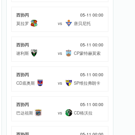
05月21日 维罗纳vs科莫 全场录像回放
05月21日 佛罗伦萨vs博洛尼亚 全场录像回放
西协丙
05-11 00:00
05月20日 佛罗伦萨vs博洛尼亚 全场录像回放
莫拉罗
唐贝尼托
vs
05月20日 罗马vsAC米兰 全场录像回放
05月20日 蒙扎vs恩波利 全场录像
西协丙
05-11 00:00
谢利斯
CP蒙特赫莫索
vs
西协丙
05-11 00:00
CD底奥斯
SP维拉弗朗卡
vs
西协丙
05-11 00:00
巴达祖斯
CD格沃拉
vs
西协丙
05-11 00:00