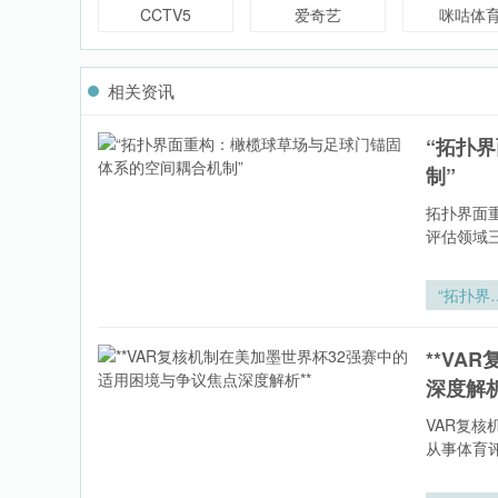
CCTV5
爱奇艺
咪咕体
相关资讯
“拓扑
制”
拓扑界面
评估领域
“拓扑界
重构：橄
球草场与
**VA
球门锚固
深度解析
系的空间
合机制”
VAR复
从事体育