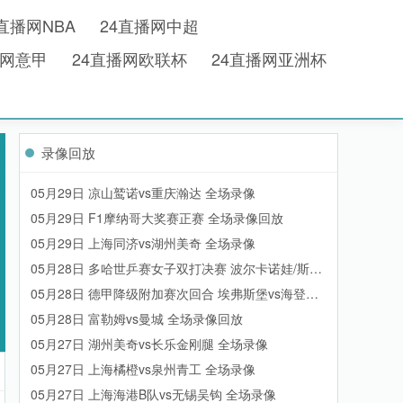
4直播网NBA
24直播网中超
播网意甲
24直播网欧联杯
24直播网亚洲杯
录像回放
05月29日 凉山鹫诺vs重庆瀚达 全场录像
05月29日 F1摩纳哥大奖赛正赛 全场录像回放
05月29日 上海同济vs湖州美奇 全场录像
05月28日 多哈世乒赛女子双打决赛 波尔卡诺娃/斯佐
科斯vs王曼昱/蒯曼 全场录像回放
05月28日 德甲降级附加赛次回合 埃弗斯堡vs海登海
姆 全场录像回放
05月28日 富勒姆vs曼城 全场录像回放
05月27日 湖州美奇vs长乐金刚腿 全场录像
05月27日 上海橘橙vs泉州青工 全场录像
05月27日 上海海港B队vs无锡吴钩 全场录像