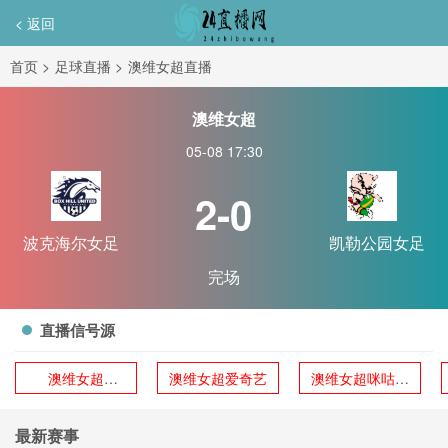
< 返回
首页
>
足球直播
>
澳维女超直播
澳维女超
05-08 17:30
2-0
波克海尔女足
凯勒公园女足
完场
直播信号源
澳维女超
澳维女超爱奇艺
澳维女超咪咕体
CCTV5
育
最新赛事