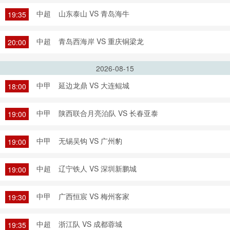
中超
山东泰山 VS 青岛海牛
19:35
中超
青岛西海岸 VS 重庆铜梁龙
20:00
2026-08-15
中甲
延边龙鼎 VS 大连鲲城
18:00
中甲
陕西联合月亮泊队 VS 长春亚泰
19:00
中甲
无锡吴钩 VS 广州豹
19:00
中超
辽宁铁人 VS 深圳新鹏城
19:00
中甲
广西恒宸 VS 梅州客家
19:30
中超
浙江队 VS 成都蓉城
19:35