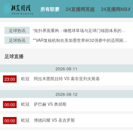
所有联赛
24直播网英超
24直播网NBA
足球热讯
“拓扑界面重构：橄榄球草场与足球门锚固体系的空
间耦合机制”
足球热讯
**VAR复核机制在美加墨世界杯32强赛中的适用困境
与争议焦点深度解析**
足球直播
2026-08-11
欧冠
阿拉木图凯拉特 VS 索非亚列夫斯基
23:00
2026-08-12
欧冠
萨巴赫 VS 奥胡斯
00:00
欧冠
博德闪耀 VS 圣吉罗斯
00:00