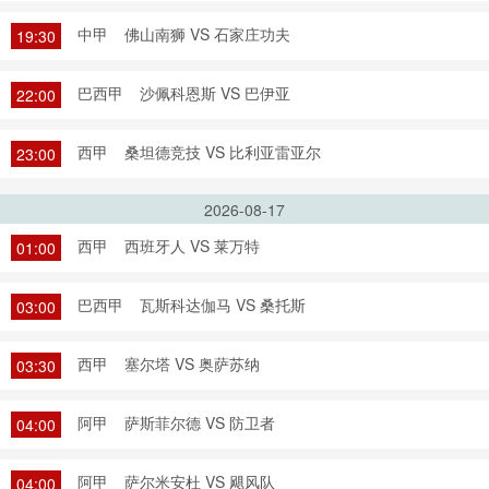
中甲
佛山南狮 VS 石家庄功夫
19:30
巴西甲
沙佩科恩斯 VS 巴伊亚
22:00
西甲
桑坦德竞技 VS 比利亚雷亚尔
23:00
2026-08-17
西甲
西班牙人 VS 莱万特
01:00
巴西甲
瓦斯科达伽马 VS 桑托斯
03:00
西甲
塞尔塔 VS 奥萨苏纳
03:30
阿甲
萨斯菲尔德 VS 防卫者
04:00
阿甲
萨尔米安杜 VS 飓风队
04:00