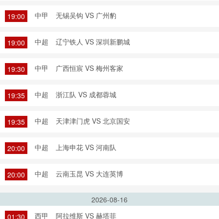
中甲
无锡吴钩 VS 广州豹
19:00
中超
辽宁铁人 VS 深圳新鹏城
19:00
中甲
广西恒宸 VS 梅州客家
19:30
中超
浙江队 VS 成都蓉城
19:35
中超
天津津门虎 VS 北京国安
19:35
中超
上海申花 VS 河南队
20:00
中超
云南玉昆 VS 大连英博
20:00
2026-08-16
西甲
阿拉维斯 VS 赫塔菲
01:30