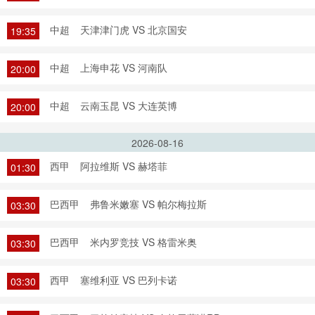
中超
天津津门虎 VS 北京国安
19:35
中超
上海申花 VS 河南队
20:00
中超
云南玉昆 VS 大连英博
20:00
2026-08-16
西甲
阿拉维斯 VS 赫塔菲
01:30
巴西甲
弗鲁米嫩塞 VS 帕尔梅拉斯
03:30
巴西甲
米内罗竞技 VS 格雷米奥
03:30
西甲
塞维利亚 VS 巴列卡诺
03:30