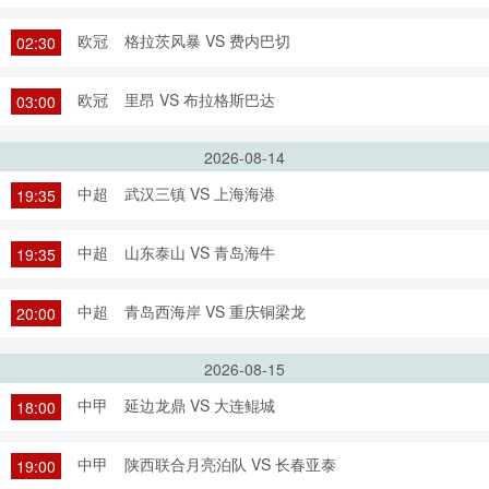
欧冠
格拉茨风暴 VS 费内巴切
02:30
欧冠
里昂 VS 布拉格斯巴达
03:00
2026-08-14
中超
武汉三镇 VS 上海海港
19:35
中超
山东泰山 VS 青岛海牛
19:35
中超
青岛西海岸 VS 重庆铜梁龙
20:00
2026-08-15
中甲
延边龙鼎 VS 大连鲲城
18:00
中甲
陕西联合月亮泊队 VS 长春亚泰
19:00