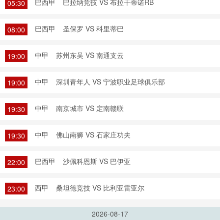
巴西甲
巴拉纳竞技 VS 布拉干蒂诺RB
05:30
巴西甲
圣保罗 VS 科里蒂巴
08:00
中甲
苏州东吴 VS 南通支云
19:00
中甲
深圳青年人 VS 宁波职业足球俱乐部
19:00
中甲
南京城市 VS 定南赣联
19:30
中甲
佛山南狮 VS 石家庄功夫
19:30
巴西甲
沙佩科恩斯 VS 巴伊亚
22:00
西甲
桑坦德竞技 VS 比利亚雷亚尔
23:00
2026-08-17