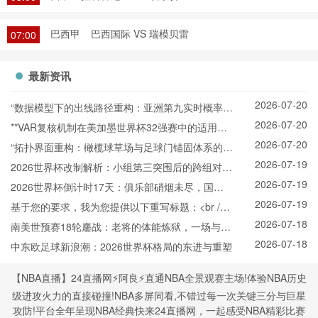
巴西甲
巴西国际 VS 瑞模贝雷
07:00
最新资讯
2026-07-20
“数据模型下的出线路径重构：亚洲第九实时概率推
2026-07-20
演与战术适配”
**VAR复核机制在美加墨世界杯32强赛中的适用困
2026-07-20
境与争议焦点深度解析**
“拓扑界面重构：橄榄球草场与足球门锚固体系的空
2026-07-19
间耦合机制”
2026世界杯改制解析：小组第三突围后的跨组对战
2026-07-19
机制
2026世界杯倒计时17天：俱乐部硝烟未尽，国家
2026-07-19
队已悄然“换阵”新战场
基于您的要求，我为您提供以下重写标题：<br />
2026-07-18
<br /> **2026世界杯北美空域动态协调机制：跨区
南美世预赛18轮鏖战：老将的体能炼狱，一场与岁
2026-07-18
航路弹性管理与区域交通网络协同效能分析**
月的拉锯
中东欧足球新浪潮：2026世界杯格局的东进与重塑
【NBA直播】24直播网⚡️阿良⚡️直通NBA全景观赛主场!体验NBA历史
级进攻火力的直接碰撞!NBA多屏同看,不错过每一次关键三分与巨星
攻防!平台全年呈现NBA经典快来24直播网，一起感受NBA精彩比赛