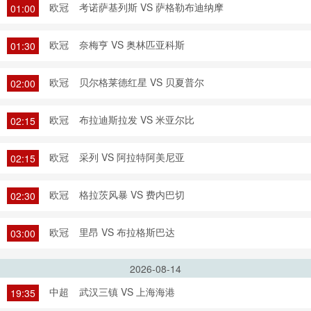
欧冠
考诺萨基列斯 VS 萨格勒布迪纳摩
01:00
欧冠
奈梅亨 VS 奥林匹亚科斯
01:30
欧冠
贝尔格莱德红星 VS 贝夏普尔
02:00
欧冠
布拉迪斯拉发 VS 米亚尔比
02:15
欧冠
采列 VS 阿拉特阿美尼亚
02:15
欧冠
格拉茨风暴 VS 费内巴切
02:30
欧冠
里昂 VS 布拉格斯巴达
03:00
2026-08-14
中超
武汉三镇 VS 上海海港
19:35