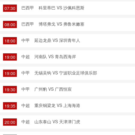
巴西甲
科里蒂巴 VS 沙佩科恩斯
07:30
巴西甲
博塔弗戈 VS 弗鲁米嫩塞
08:00
中甲
延边龙鼎 VS 深圳青年人
18:00
中超
河南队 VS 青岛西海岸
19:00
中甲
无锡吴钩 VS 宁波职业足球俱乐部
19:00
中甲
广州豹 VS 广西恒宸
19:30
中超
重庆铜梁龙 VS 上海海港
19:35
中超
山东泰山 VS 天津津门虎
20:00