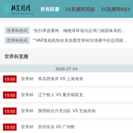
所有联赛
24直播网英超
24直播网NBA
世界杯热讯
“拓扑界面重构：橄榄球草场与足球门锚固体系的空
间耦合机制”
世界杯热讯
**VAR复核机制在美加墨世界杯32强赛中的适用困境
与争议焦点深度解析**
世界杯直播
2026-07-04
世界杯
青岛西海岸 VS 上海海港
19:00
世界杯
辽宁铁人 VS 重庆铜梁龙
19:00
世界杯
陕西联合月亮泊队 VS 无锡吴钩
19:00
世界杯
苏州东吴 VS 广州豹
19:00