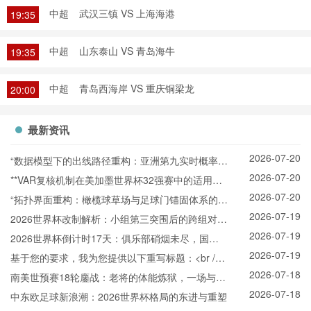
中超
武汉三镇 VS 上海海港
19:35
中超
山东泰山 VS 青岛海牛
19:35
中超
青岛西海岸 VS 重庆铜梁龙
20:00
最新资讯
2026-07-20
“数据模型下的出线路径重构：亚洲第九实时概率推
2026-07-20
演与战术适配”
**VAR复核机制在美加墨世界杯32强赛中的适用困
2026-07-20
境与争议焦点深度解析**
“拓扑界面重构：橄榄球草场与足球门锚固体系的空
2026-07-19
间耦合机制”
2026世界杯改制解析：小组第三突围后的跨组对战
2026-07-19
机制
2026世界杯倒计时17天：俱乐部硝烟未尽，国家
2026-07-19
队已悄然“换阵”新战场
基于您的要求，我为您提供以下重写标题：<br />
2026-07-18
<br /> **2026世界杯北美空域动态协调机制：跨区
南美世预赛18轮鏖战：老将的体能炼狱，一场与岁
2026-07-18
航路弹性管理与区域交通网络协同效能分析**
月的拉锯
中东欧足球新浪潮：2026世界杯格局的东进与重塑