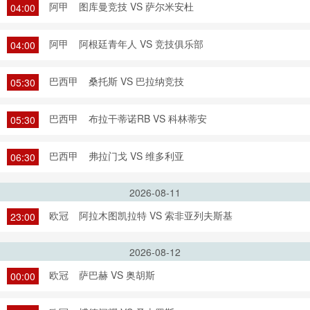
阿甲
图库曼竞技 VS 萨尔米安杜
04:00
阿甲
阿根廷青年人 VS 竞技俱乐部
04:00
巴西甲
桑托斯 VS 巴拉纳竞技
05:30
巴西甲
布拉干蒂诺RB VS 科林蒂安
05:30
巴西甲
弗拉门戈 VS 维多利亚
06:30
2026-08-11
欧冠
阿拉木图凯拉特 VS 索非亚列夫斯基
23:00
2026-08-12
欧冠
萨巴赫 VS 奥胡斯
00:00