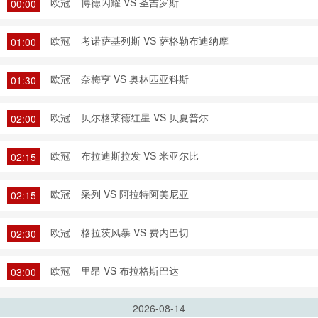
欧冠
博德闪耀 VS 圣吉罗斯
00:00
欧冠
考诺萨基列斯 VS 萨格勒布迪纳摩
01:00
欧冠
奈梅亨 VS 奥林匹亚科斯
01:30
欧冠
贝尔格莱德红星 VS 贝夏普尔
02:00
欧冠
布拉迪斯拉发 VS 米亚尔比
02:15
欧冠
采列 VS 阿拉特阿美尼亚
02:15
欧冠
格拉茨风暴 VS 费内巴切
02:30
欧冠
里昂 VS 布拉格斯巴达
03:00
2026-08-14