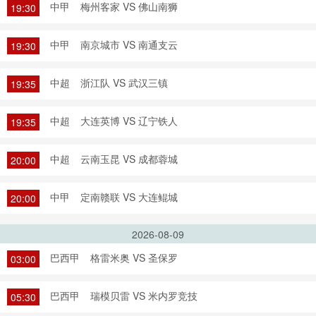
中甲
梅州客家 VS 佛山南狮
19:30
中甲
南京城市 VS 南通支云
19:30
中超
浙江队 VS 武汉三镇
19:35
中超
大连英博 VS 辽宁铁人
19:35
中超
云南玉昆 VS 成都蓉城
20:00
中甲
定南赣联 VS 大连鲲城
20:00
2026-08-09
巴西甲
格雷米奥 VS 圣保罗
03:00
巴西甲
瑞模贝雷 VS 米内罗竞技
05:30