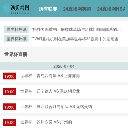
所有联赛
24直播网英超
24直播网NBA
世界杯热讯
“拓扑界面重构：橄榄球草场与足球门锚固体系的空
间耦合机制”
世界杯热讯
**VAR复核机制在美加墨世界杯32强赛中的适用困境
与争议焦点深度解析**
世界杯直播
2026-07-04
世界杯
青岛西海岸 VS 上海海港
19:00
世界杯
辽宁铁人 VS 重庆铜梁龙
19:00
世界杯
陕西联合月亮泊队 VS 无锡吴钩
19:00
世界杯
苏州东吴 VS 广州豹
19:00