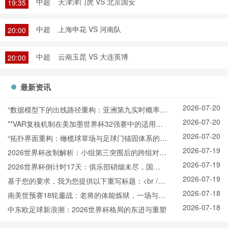
中超
天津津门虎 VS 北京国安
19:35
中超
上海申花 VS 河南队
20:00
中超
云南玉昆 VS 大连英博
20:00
最新资讯
2026-07-20
“数据模型下的出线路径重构：亚洲第九实时概率推
2026-07-20
演与战术适配”
**VAR复核机制在美加墨世界杯32强赛中的适用困
2026-07-20
境与争议焦点深度解析**
“拓扑界面重构：橄榄球草场与足球门锚固体系的空
2026-07-19
间耦合机制”
2026世界杯改制解析：小组第三突围后的跨组对战
2026-07-19
机制
2026世界杯倒计时17天：俱乐部硝烟未尽，国家
2026-07-19
队已悄然“换阵”新战场
基于您的要求，我为您提供以下重写标题：<br />
2026-07-18
<br /> **2026世界杯北美空域动态协调机制：跨区
南美世预赛18轮鏖战：老将的体能炼狱，一场与岁
2026-07-18
航路弹性管理与区域交通网络协同效能分析**
月的拉锯
中东欧足球新浪潮：2026世界杯格局的东进与重塑