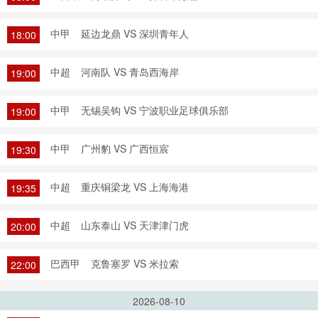
中甲
延边龙鼎 VS 深圳青年人
18:00
中超
河南队 VS 青岛西海岸
19:00
中甲
无锡吴钩 VS 宁波职业足球俱乐部
19:00
中甲
广州豹 VS 广西恒宸
19:30
中超
重庆铜梁龙 VS 上海海港
19:35
中超
山东泰山 VS 天津津门虎
20:00
巴西甲
克鲁塞罗 VS 米拉索
22:00
2026-08-10