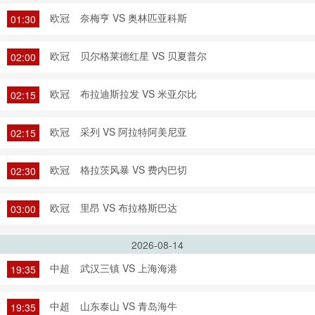
欧冠
奈梅亨 VS 奥林匹亚科斯
01:30
欧冠
贝尔格莱德红星 VS 贝夏普尔
02:00
欧冠
布拉迪斯拉发 VS 米亚尔比
02:15
欧冠
采列 VS 阿拉特阿美尼亚
02:15
欧冠
格拉茨风暴 VS 费内巴切
02:30
欧冠
里昂 VS 布拉格斯巴达
03:00
2026-08-14
中超
武汉三镇 VS 上海海港
19:35
中超
山东泰山 VS 青岛海牛
19:35