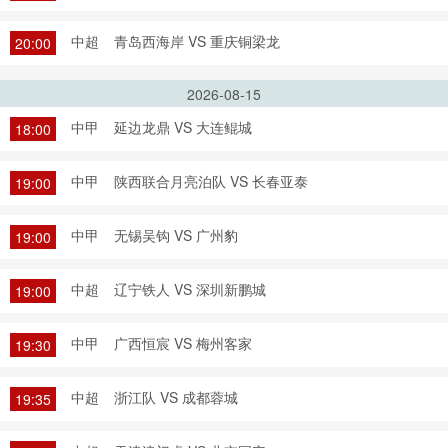
中超
青岛西海岸 VS 重庆铜梁龙
20:00
2026-08-15
中甲
延边龙鼎 VS 大连鲲城
18:00
中甲
陕西联合月亮泊队 VS 长春亚泰
19:00
中甲
无锡吴钩 VS 广州豹
19:00
中超
辽宁铁人 VS 深圳新鹏城
19:00
中甲
广西恒宸 VS 梅州客家
19:30
中超
浙江队 VS 成都蓉城
19:35