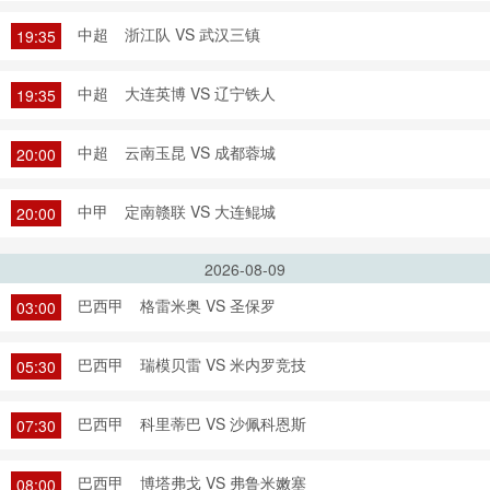
中超
浙江队 VS 武汉三镇
19:35
中超
大连英博 VS 辽宁铁人
19:35
中超
云南玉昆 VS 成都蓉城
20:00
中甲
定南赣联 VS 大连鲲城
20:00
2026-08-09
巴西甲
格雷米奥 VS 圣保罗
03:00
巴西甲
瑞模贝雷 VS 米内罗竞技
05:30
巴西甲
科里蒂巴 VS 沙佩科恩斯
07:30
巴西甲
博塔弗戈 VS 弗鲁米嫩塞
08:00