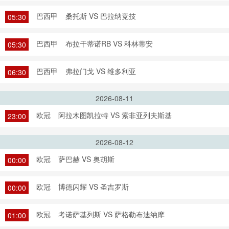
巴西甲
桑托斯 VS 巴拉纳竞技
05:30
巴西甲
布拉干蒂诺RB VS 科林蒂安
05:30
巴西甲
弗拉门戈 VS 维多利亚
06:30
2026-08-11
欧冠
阿拉木图凯拉特 VS 索非亚列夫斯基
23:00
2026-08-12
欧冠
萨巴赫 VS 奥胡斯
00:00
欧冠
博德闪耀 VS 圣吉罗斯
00:00
欧冠
考诺萨基列斯 VS 萨格勒布迪纳摩
01:00