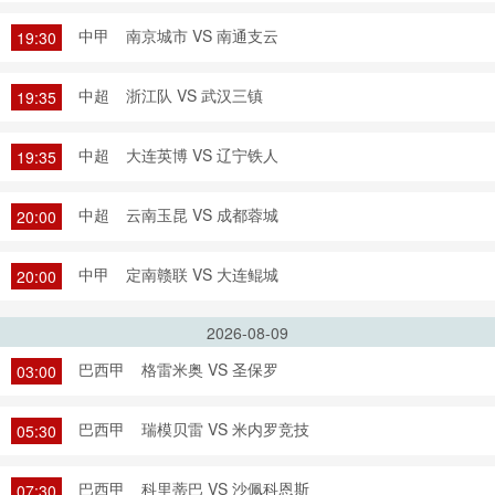
中甲
南京城市 VS 南通支云
19:30
中超
浙江队 VS 武汉三镇
19:35
中超
大连英博 VS 辽宁铁人
19:35
中超
云南玉昆 VS 成都蓉城
20:00
中甲
定南赣联 VS 大连鲲城
20:00
2026-08-09
巴西甲
格雷米奥 VS 圣保罗
03:00
巴西甲
瑞模贝雷 VS 米内罗竞技
05:30
巴西甲
科里蒂巴 VS 沙佩科恩斯
07:30