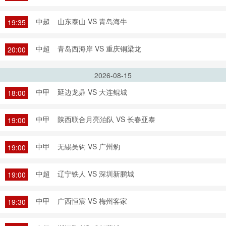
中超
山东泰山 VS 青岛海牛
19:35
中超
青岛西海岸 VS 重庆铜梁龙
20:00
2026-08-15
中甲
延边龙鼎 VS 大连鲲城
18:00
中甲
陕西联合月亮泊队 VS 长春亚泰
19:00
中甲
无锡吴钩 VS 广州豹
19:00
中超
辽宁铁人 VS 深圳新鹏城
19:00
中甲
广西恒宸 VS 梅州客家
19:30