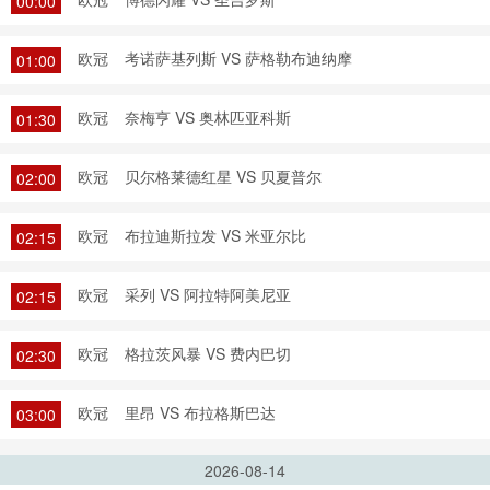
00:00
欧冠
考诺萨基列斯 VS 萨格勒布迪纳摩
01:00
欧冠
奈梅亨 VS 奥林匹亚科斯
01:30
欧冠
贝尔格莱德红星 VS 贝夏普尔
02:00
欧冠
布拉迪斯拉发 VS 米亚尔比
02:15
欧冠
采列 VS 阿拉特阿美尼亚
02:15
欧冠
格拉茨风暴 VS 费内巴切
02:30
欧冠
里昂 VS 布拉格斯巴达
03:00
2026-08-14