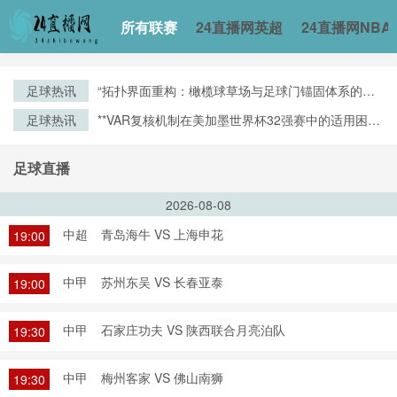
所有联赛
24直播网英超
24直播网NBA
足球热讯
“拓扑界面重构：橄榄球草场与足球门锚固体系的空
间耦合机制”
足球热讯
**VAR复核机制在美加墨世界杯32强赛中的适用困境
与争议焦点深度解析**
足球直播
2026-08-08
中超
青岛海牛 VS 上海申花
19:00
中甲
苏州东吴 VS 长春亚泰
19:00
中甲
石家庄功夫 VS 陕西联合月亮泊队
19:30
中甲
梅州客家 VS 佛山南狮
19:30