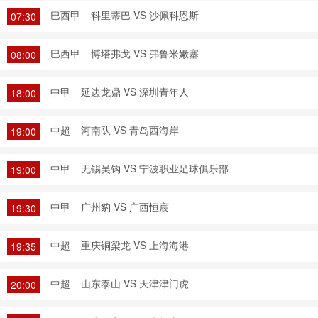
巴西甲
科里蒂巴 VS 沙佩科恩斯
07:30
巴西甲
博塔弗戈 VS 弗鲁米嫩塞
08:00
中甲
延边龙鼎 VS 深圳青年人
18:00
中超
河南队 VS 青岛西海岸
19:00
中甲
无锡吴钩 VS 宁波职业足球俱乐部
19:00
中甲
广州豹 VS 广西恒宸
19:30
中超
重庆铜梁龙 VS 上海海港
19:35
中超
山东泰山 VS 天津津门虎
20:00