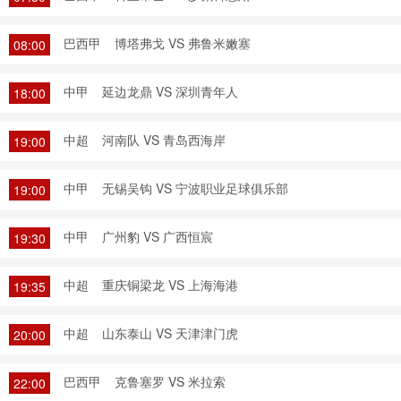
巴西甲
博塔弗戈 VS 弗鲁米嫩塞
08:00
中甲
延边龙鼎 VS 深圳青年人
18:00
中超
河南队 VS 青岛西海岸
19:00
中甲
无锡吴钩 VS 宁波职业足球俱乐部
19:00
中甲
广州豹 VS 广西恒宸
19:30
中超
重庆铜梁龙 VS 上海海港
19:35
中超
山东泰山 VS 天津津门虎
20:00
巴西甲
克鲁塞罗 VS 米拉索
22:00