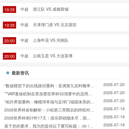
中超
浙江队 VS 成都蓉城
19:35
中超
天津津门虎 VS 北京国安
19:35
中超
上海申花 VS 河南队
20:00
中超
云南玉昆 VS 大连英博
20:00
最新资讯
2026-07-20
“数据模型下的出线路径重构：亚洲第九实时概率推
2026-07-20
演与战术适配”
**VAR复核机制在美加墨世界杯32强赛中的适用困
2026-07-20
境与争议焦点深度解析**
“拓扑界面重构：橄榄球草场与足球门锚固体系的空
2026-07-19
间耦合机制”
2026世界杯改制解析：小组第三突围后的跨组对战
2026-07-19
机制
2026世界杯倒计时17天：俱乐部硝烟未尽，国家
2026-07-19
队已悄然“换阵”新战场
基于您的要求，我为您提供以下重写标题：<br />