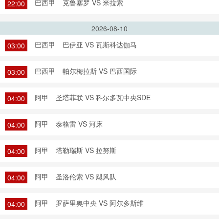
巴西甲
克鲁塞罗 VS 米拉索
22:00
2026-08-10
巴西甲
巴伊亚 VS 瓦斯科达伽马
03:00
巴西甲
帕尔梅拉斯 VS 巴西国际
03:00
阿甲
圣塔菲联 VS 科尔多瓦中央SDE
04:00
阿甲
泰格雷 VS 河床
04:00
阿甲
塔勒瑞斯 VS 拉努斯
04:00
阿甲
圣洛伦索 VS 飓风队
04:00
阿甲
罗萨里奥中央 VS 阿尔多斯维
04:00