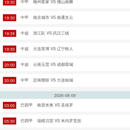
中甲
梅州客家 VS 佛山南狮
19:30
中甲
南京城市 VS 南通支云
19:30
中超
浙江队 VS 武汉三镇
19:35
中超
大连英博 VS 辽宁铁人
19:35
中超
云南玉昆 VS 成都蓉城
20:00
中甲
定南赣联 VS 大连鲲城
20:00
2026-08-09
巴西甲
格雷米奥 VS 圣保罗
03:00
巴西甲
瑞模贝雷 VS 米内罗竞技
05:30