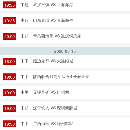
中超
武汉三镇 VS 上海海港
19:35
中超
山东泰山 VS 青岛海牛
19:35
中超
青岛西海岸 VS 重庆铜梁龙
20:00
2026-08-15
中甲
延边龙鼎 VS 大连鲲城
18:00
中甲
陕西联合月亮泊队 VS 长春亚泰
19:00
中甲
无锡吴钩 VS 广州豹
19:00
中超
辽宁铁人 VS 深圳新鹏城
19:00
中甲
广西恒宸 VS 梅州客家
19:30