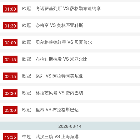
欧冠
考诺萨基列斯 VS 萨格勒布迪纳摩
01:00
欧冠
奈梅亨 VS 奥林匹亚科斯
01:30
欧冠
贝尔格莱德红星 VS 贝夏普尔
02:00
欧冠
布拉迪斯拉发 VS 米亚尔比
02:15
欧冠
采列 VS 阿拉特阿美尼亚
02:15
欧冠
格拉茨风暴 VS 费内巴切
02:30
欧冠
里昂 VS 布拉格斯巴达
03:00
2026-08-14
中超
武汉三镇 VS 上海海港
19:35