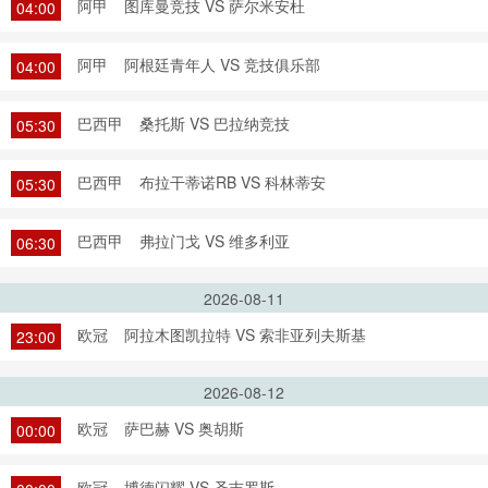
阿甲
图库曼竞技 VS 萨尔米安杜
04:00
阿甲
阿根廷青年人 VS 竞技俱乐部
04:00
巴西甲
桑托斯 VS 巴拉纳竞技
05:30
巴西甲
布拉干蒂诺RB VS 科林蒂安
05:30
巴西甲
弗拉门戈 VS 维多利亚
06:30
2026-08-11
欧冠
阿拉木图凯拉特 VS 索非亚列夫斯基
23:00
2026-08-12
欧冠
萨巴赫 VS 奥胡斯
00:00
欧冠
博德闪耀 VS 圣吉罗斯