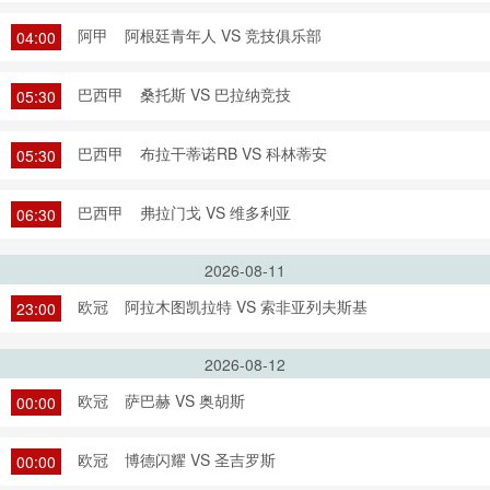
阿甲
阿根廷青年人 VS 竞技俱乐部
04:00
巴西甲
桑托斯 VS 巴拉纳竞技
05:30
巴西甲
布拉干蒂诺RB VS 科林蒂安
05:30
巴西甲
弗拉门戈 VS 维多利亚
06:30
2026-08-11
欧冠
阿拉木图凯拉特 VS 索非亚列夫斯基
23:00
2026-08-12
欧冠
萨巴赫 VS 奥胡斯
00:00
欧冠
博德闪耀 VS 圣吉罗斯
00:00