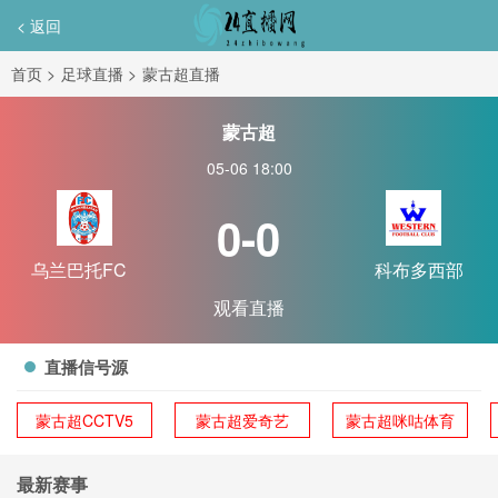
< 返回
首页
>
足球直播
>
蒙古超直播
蒙古超
05-06 18:00
0-0
乌兰巴托FC
科布多西部
观看直播
直播信号源
蒙古超CCTV5
蒙古超爱奇艺
蒙古超咪咕体育
最新赛事