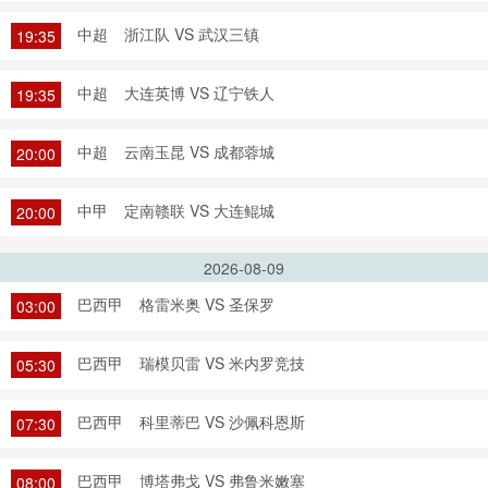
中超
浙江队 VS 武汉三镇
19:35
中超
大连英博 VS 辽宁铁人
19:35
中超
云南玉昆 VS 成都蓉城
20:00
中甲
定南赣联 VS 大连鲲城
20:00
2026-08-09
巴西甲
格雷米奥 VS 圣保罗
03:00
巴西甲
瑞模贝雷 VS 米内罗竞技
05:30
巴西甲
科里蒂巴 VS 沙佩科恩斯
07:30
巴西甲
博塔弗戈 VS 弗鲁米嫩塞
08:00