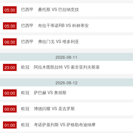
巴西甲
桑托斯 VS 巴拉纳竞技
05:30
巴西甲
布拉干蒂诺RB VS 科林蒂安
05:30
巴西甲
弗拉门戈 VS 维多利亚
06:30
2026-08-11
欧冠
阿拉木图凯拉特 VS 索非亚列夫斯基
23:00
2026-08-12
欧冠
萨巴赫 VS 奥胡斯
00:00
欧冠
博德闪耀 VS 圣吉罗斯
00:00
欧冠
考诺萨基列斯 VS 萨格勒布迪纳摩
01:00