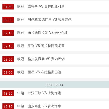
欧冠
奈梅亨 VS 奥林匹亚科斯
01:30
欧冠
贝尔格莱德红星 VS 贝夏普尔
02:00
欧冠
布拉迪斯拉发 VS 米亚尔比
02:15
欧冠
采列 VS 阿拉特阿美尼亚
02:15
欧冠
格拉茨风暴 VS 费内巴切
02:30
欧冠
里昂 VS 布拉格斯巴达
03:00
2026-08-14
中超
武汉三镇 VS 上海海港
19:35
中超
山东泰山 VS 青岛海牛
19:35