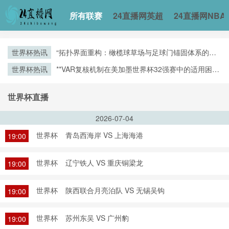
所有联赛
24直播网英超
24直播网NBA
世界杯热讯
“拓扑界面重构：橄榄球草场与足球门锚固体系的空
间耦合机制”
世界杯热讯
**VAR复核机制在美加墨世界杯32强赛中的适用困境
与争议焦点深度解析**
世界杯直播
2026-07-04
世界杯
青岛西海岸 VS 上海海港
19:00
世界杯
辽宁铁人 VS 重庆铜梁龙
19:00
世界杯
陕西联合月亮泊队 VS 无锡吴钩
19:00
世界杯
苏州东吴 VS 广州豹
19:00