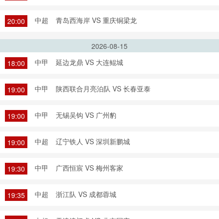
中超
青岛西海岸 VS 重庆铜梁龙
20:00
2026-08-15
中甲
延边龙鼎 VS 大连鲲城
18:00
中甲
陕西联合月亮泊队 VS 长春亚泰
19:00
中甲
无锡吴钩 VS 广州豹
19:00
中超
辽宁铁人 VS 深圳新鹏城
19:00
中甲
广西恒宸 VS 梅州客家
19:30
中超
浙江队 VS 成都蓉城
19:35