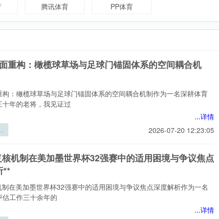
育
腾讯体育
PP体育
界面重构：橄榄球草场与足球门锚固体系的空间耦合机
重构：橄榄球草场与足球门锚固体系的空间耦合机制作为一名深耕体育
三十年的老将，我见证过
...详情
面
2026-07-20 12:23:05
榄
足
R复核机制在美加墨世界杯32强赛中的适用困境与争议焦点
体
**
耦
核机制在美加墨世界杯32强赛中的适用困境与争议焦点深度解析作为一名
评估工作三十余年的
...详情