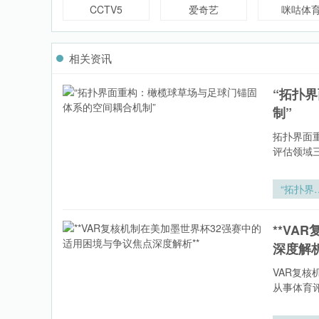
CCTV5
爱奇艺
咪咕体
相关资讯
“拓扑
制”
拓扑界面
评估领域
“拓扑界
重构：橄
球草场与
**VA
球门锚固
深度解析
系的空间
合机制”
VAR复
从事体育