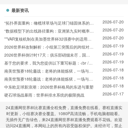
最新资讯
2026-07-20
“拓扑界面重构：橄榄球草场与足球门锚固体系的空
2026-07-20
间耦合机制”
“数据模型下的出线路径重构：亚洲第九实时概率推
2026-07-20
演与战术适配”
**VAR复核机制在美加墨世界杯32强赛中的适用困
2026-07-19
境与争议焦点深度解析**
2026世界杯改制解析：小组第三突围后的跨组对战
2026-07-19
机制
2026世界杯倒计时17天：俱乐部硝烟未尽，国家
2026-07-19
队已悄然“换阵”新战场
基于您的要求，我为您提供以下重写标题：<br />
2026-07-18
<br /> **2026世界杯北美空域动态协调机制：跨区
南美世预赛18轮鏖战：老将的体能炼狱，一场与岁
2026-07-18
航路弹性管理与区域交通网络协同效能分析**
月的拉锯
南美世预赛18轮鏖战：老将的体能炼狱，一场与岁
2026-07-18
月的拉锯
中东欧足球新浪潮：2026世界杯格局的东进与重塑
2026-07-17
硬石球场战暴雨：世界杯排水系统的极限挑战
24直播网世界杯比赛直播全程免费，直播免费在线看。赛程直播实
时更新，小组赛决赛全覆盖。1080P高清流畅，手机电脑都能看。
无插件无广告绿色，来24直播网世界杯直播免费观看不花钱。欢迎
访问24直播网，本网站上的所有内容受版权保护。未经许可，禁止