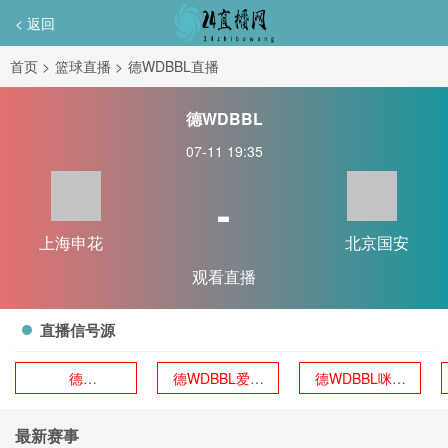
< 返回
首页
>
篮球直播
>
德WDBBL直播
德WDBBL
07-11 19:35
-
上海申花
北京国安
观看直播
直播信号源
德
德WDBBL爱奇
德WDBBL咪咕
WDBBLCCTV5
艺
体育
最新赛事