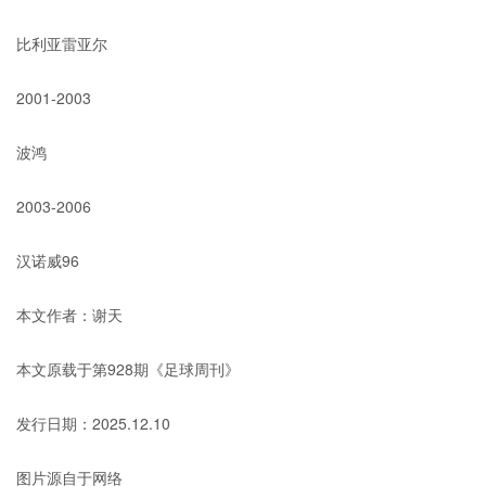
比利亚雷亚尔
2001-2003
波鸿
2003-2006
汉诺威96
本文作者：谢天
本文原载于第928期《足球周刊》
发行日期：2025.12.10
图片源自于网络