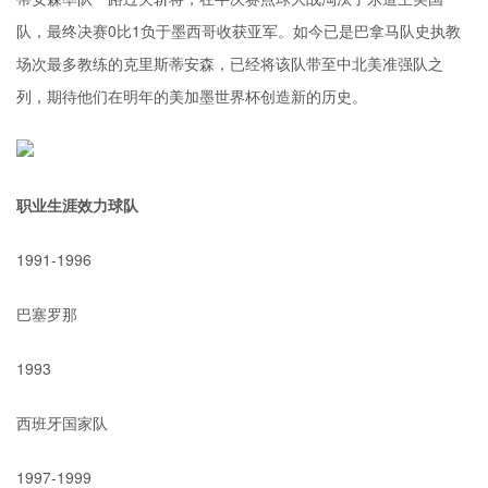
队，最终决赛0比1负于墨西哥收获亚军。如今已是巴拿马队史执教
场次最多教练的克里斯蒂安森，已经将该队带至中北美准强队之
列，期待他们在明年的美加墨世界杯创造新的历史。
职业生涯效力球队
1991-1996
巴塞罗那
1993
西班牙国家队
1997-1999