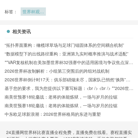
标签：
世界杯观众
席出现真人
cos兵马俑
相关资讯
“拓扑界面重构：橄榄球草场与足球门锚固体系的空间耦合机制”
“数据模型下的出线路径重构：亚洲第九实时概率推演与战术适配”
**VAR复核机制在美加墨世界杯32强赛中的适用困境与争议焦点深度
解析**
2026世界杯改制解析：小组第三突围后的跨组对战机制
2026世界杯倒计时17天：俱乐部硝烟未尽，国家队已悄然“换阵”新
战场
基于您的要求，我为您提供以下重写标题：<br /> <br /> **2026世界
杯北美空域动态协调机制：跨区航路弹性管理与区域交通网络协同
南美世预赛18轮鏖战：老将的体能炼狱，一场与岁月的拉锯
效能分析**
南美世预赛18轮鏖战：老将的体能炼狱，一场与岁月的拉锯
中东欧足球新浪潮：2026世界杯格局的东进与重塑
24直播网世界杯比赛直播全程免费，直播免费在线看。赛程直播实