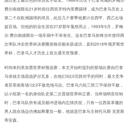
国历史上最出色的球员名字命名。1966年出生于巴拿马城的罗梅尔·
费尔南德斯在21岁时前往西班牙特内里费踢球，成为巴拿马历史上
第二个在欧洲踢球的球员，此后几个赛季他累计在西甲、西乙出场
超百场。但他的职业生涯在27岁那年戛然而止，1993年5月，罗梅
尔·费尔南德斯在一场车祸中不幸丧生。这名巴拿马前锋当年曾经两
次率队冲击世界杯决赛圈资格但都未获成功，直到2018年俄罗斯世
界杯，巴拿马人才历史上首次通关世预赛。
时间来到美加墨世界杯预选赛，本文开始时提到的那场比赛由巴拿
马坐镇主场迎战萨尔瓦多，在他们3比0完胜对手的同时，最大竞争
者苏里南客场1比3不敌危地马拉。巴拿马六轮三胜三平保持不败，
以小组第一名的身份队史第二次晋级世界杯正赛。当终场哨音吹响
时，巴拿马队所有成员都冲进场内忘情庆祝，只有一位西装革履的
男人跪在场边仿佛如释重负一般，他就是巴拿马主帅托马斯·克里斯
蒂安森。