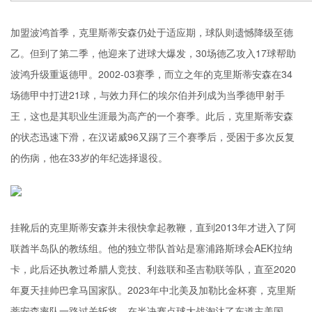
加盟波鸿首季，克里斯蒂安森仍处于适应期，球队则遗憾降级至德
乙。但到了第二季，他迎来了进球大爆发，30场德乙攻入17球帮助
波鸿升级重返德甲。2002-03赛季，而立之年的克里斯蒂安森在34
场德甲中打进21球，与效力拜仁的埃尔伯并列成为当季德甲射手
王，这也是其职业生涯最为高产的一个赛季。此后，克里斯蒂安森
的状态迅速下滑，在汉诺威96又踢了三个赛季后，受困于多次反复
的伤病，他在33岁的年纪选择退役。
挂靴后的克里斯蒂安森并未很快拿起教鞭，直到2013年才进入了阿
联酋半岛队的教练组。他的独立带队首站是塞浦路斯球会AEK拉纳
卡，此后还执教过希腊人竞技、利兹联和圣吉勒联等队，直至2020
年夏天挂帅巴拿马国家队。2023年中北美及加勒比金杯赛，克里斯
蒂安森率队一路过关斩将，在半决赛点球大战淘汰了东道主美国