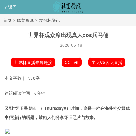
< 返回
首页
>
体育资讯
>
欧冠杯资讯
世界杯观众席出现真人cos兵马俑
2026-05-18
世界杯直播专属链接
CCTV5
主队VS客队直播
本文字数｜1978字
建议阅读时间｜6分钟
又到“怀旧星期四”（ Thursday#）时间，这是一档在海外社交媒体
中很流行的话题，鼓励人们分享怀旧照片与故事。