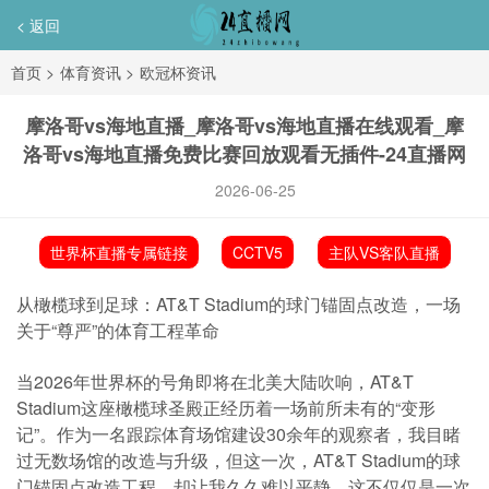
< 返回
首页
>
体育资讯
>
欧冠杯资讯
摩洛哥vs海地直播_摩洛哥vs海地直播在线观看_摩
洛哥vs海地直播免费比赛回放观看无插件-24直播网
2026-06-25
世界杯直播专属链接
CCTV5
主队VS客队直播
从橄榄球到足球：AT&T Stadium的球门锚固点改造，一场
关于“尊严”的体育工程革命
当2026年世界杯的号角即将在北美大陆吹响，AT&T
Stadium这座橄榄球圣殿正经历着一场前所未有的“变形
记”。作为一名跟踪体育场馆建设30余年的观察者，我目睹
过无数场馆的改造与升级，但这一次，AT&T Stadium的球
门锚固点改造工程，却让我久久难以平静。这不仅仅是一次