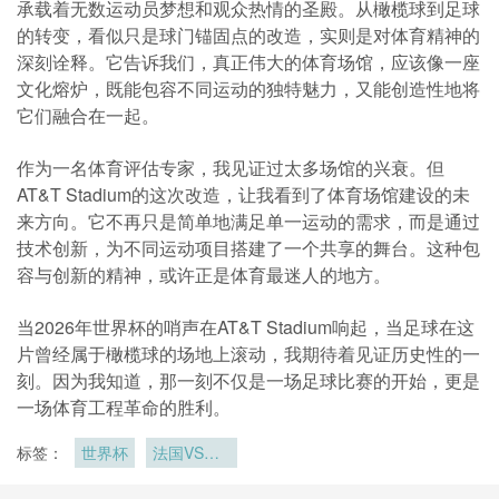
承载着无数运动员梦想和观众热情的圣殿。从橄榄球到足球
的转变，看似只是球门锚固点的改造，实则是对体育精神的
深刻诠释。它告诉我们，真正伟大的体育场馆，应该像一座
文化熔炉，既能包容不同运动的独特魅力，又能创造性地将
它们融合在一起。
作为一名体育评估专家，我见证过太多场馆的兴衰。但
AT&T Stadium的这次改造，让我看到了体育场馆建设的未
来方向。它不再只是简单地满足单一运动的需求，而是通过
技术创新，为不同运动项目搭建了一个共享的舞台。这种包
容与创新的精神，或许正是体育最迷人的地方。
当2026年世界杯的哨声在AT&T Stadium响起，当足球在这
片曾经属于橄榄球的场地上滚动，我期待着见证历史性的一
刻。因为我知道，那一刻不仅是一场足球比赛的开始，更是
一场体育工程革命的胜利。
标签：
世界杯
法国VS伊
拉克法国