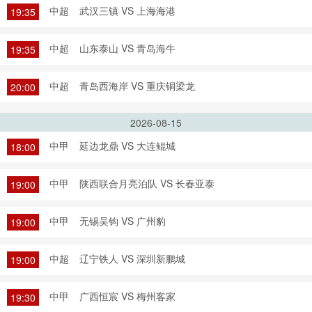
中超
武汉三镇 VS 上海海港
19:35
中超
山东泰山 VS 青岛海牛
19:35
中超
青岛西海岸 VS 重庆铜梁龙
20:00
2026-08-15
中甲
延边龙鼎 VS 大连鲲城
18:00
中甲
陕西联合月亮泊队 VS 长春亚泰
19:00
中甲
无锡吴钩 VS 广州豹
19:00
中超
辽宁铁人 VS 深圳新鹏城
19:00
中甲
广西恒宸 VS 梅州客家
19:30