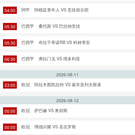
阿甲
阿根廷青年人 VS 竞技俱乐部
04:00
巴西甲
桑托斯 VS 巴拉纳竞技
05:30
巴西甲
布拉干蒂诺RB VS 科林蒂安
05:30
巴西甲
弗拉门戈 VS 维多利亚
06:30
2026-08-11
欧冠
阿拉木图凯拉特 VS 索非亚列夫斯基
23:00
2026-08-12
欧冠
萨巴赫 VS 奥胡斯
00:00
欧冠
博德闪耀 VS 圣吉罗斯
00:00