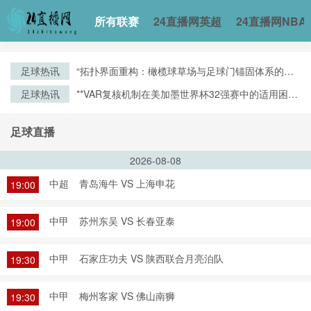
所有联赛
24直播网英超
24直播网NBA
足球热讯
“拓扑界面重构：橄榄球草场与足球门锚固体系的空
间耦合机制”
足球热讯
**VAR复核机制在美加墨世界杯32强赛中的适用困境
与争议焦点深度解析**
足球直播
2026-08-08
中超
青岛海牛 VS 上海申花
19:00
中甲
苏州东吴 VS 长春亚泰
19:00
中甲
石家庄功夫 VS 陕西联合月亮泊队
19:30
中甲
梅州客家 VS 佛山南狮
19:30