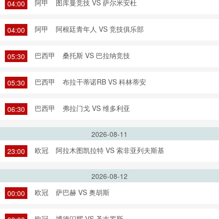
阿甲
图库曼竞技 VS 萨尔米安杜
04:00
阿甲
阿根廷青年人 VS 竞技俱乐部
04:00
巴西甲
桑托斯 VS 巴拉纳竞技
05:30
巴西甲
布拉干蒂诺RB VS 科林蒂安
05:30
巴西甲
弗拉门戈 VS 维多利亚
06:30
2026-08-11
欧冠
阿拉木图凯拉特 VS 索非亚列夫斯基
23:00
2026-08-12
欧冠
萨巴赫 VS 奥胡斯
00:00
欧冠
博德闪耀 VS 圣吉罗斯