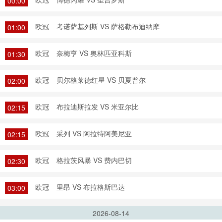
00:00
欧冠
考诺萨基列斯 VS 萨格勒布迪纳摩
01:00
欧冠
奈梅亨 VS 奥林匹亚科斯
01:30
欧冠
贝尔格莱德红星 VS 贝夏普尔
02:00
欧冠
布拉迪斯拉发 VS 米亚尔比
02:15
欧冠
采列 VS 阿拉特阿美尼亚
02:15
欧冠
格拉茨风暴 VS 费内巴切
02:30
欧冠
里昂 VS 布拉格斯巴达
03:00
2026-08-14