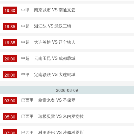
中甲
南京城市 VS 南通支云
19:30
中超
浙江队 VS 武汉三镇
19:35
中超
大连英博 VS 辽宁铁人
19:35
中超
云南玉昆 VS 成都蓉城
20:00
中甲
定南赣联 VS 大连鲲城
20:00
2026-08-09
巴西甲
格雷米奥 VS 圣保罗
03:00
巴西甲
瑞模贝雷 VS 米内罗竞技
05:30
巴西甲
科里蒂巴 VS 沙佩科恩斯
07:30