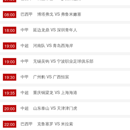
巴西甲
博塔弗戈 VS 弗鲁米嫩塞
08:00
中甲
延边龙鼎 VS 深圳青年人
18:00
中超
河南队 VS 青岛西海岸
19:00
中甲
无锡吴钩 VS 宁波职业足球俱乐部
19:00
中甲
广州豹 VS 广西恒宸
19:30
中超
重庆铜梁龙 VS 上海海港
19:35
中超
山东泰山 VS 天津津门虎
20:00
巴西甲
克鲁塞罗 VS 米拉索
22:00