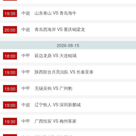
中超
山东泰山 VS 青岛海牛
19:35
中超
青岛西海岸 VS 重庆铜梁龙
20:00
2026-08-15
中甲
延边龙鼎 VS 大连鲲城
18:00
中甲
陕西联合月亮泊队 VS 长春亚泰
19:00
中甲
无锡吴钩 VS 广州豹
19:00
中超
辽宁铁人 VS 深圳新鹏城
19:00
中甲
广西恒宸 VS 梅州客家
19:30