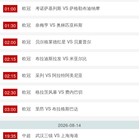
欧冠
考诺萨基列斯 VS 萨格勒布迪纳摩
01:00
欧冠
奈梅亨 VS 奥林匹亚科斯
01:30
欧冠
贝尔格莱德红星 VS 贝夏普尔
02:00
欧冠
布拉迪斯拉发 VS 米亚尔比
02:15
欧冠
采列 VS 阿拉特阿美尼亚
02:15
欧冠
格拉茨风暴 VS 费内巴切
02:30
欧冠
里昂 VS 布拉格斯巴达
03:00
2026-08-14
中超
武汉三镇 VS 上海海港
19:35