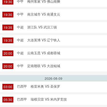
中甲
梅州客家 VS 佛山南狮
19:30
中甲
南京城市 VS 南通支云
19:30
中超
浙江队 VS 武汉三镇
19:35
中超
大连英博 VS 辽宁铁人
19:35
中超
云南玉昆 VS 成都蓉城
20:00
中甲
定南赣联 VS 大连鲲城
20:00
2026-08-09
巴西甲
格雷米奥 VS 圣保罗
03:00
巴西甲
瑞模贝雷 VS 米内罗竞技
05:30