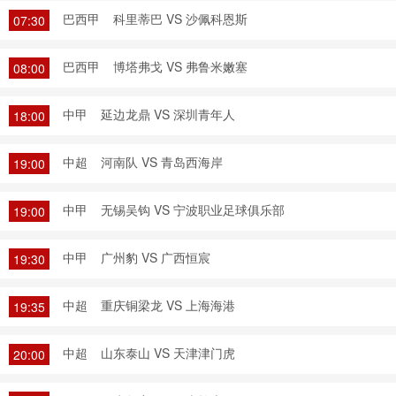
巴西甲
科里蒂巴 VS 沙佩科恩斯
07:30
巴西甲
博塔弗戈 VS 弗鲁米嫩塞
08:00
中甲
延边龙鼎 VS 深圳青年人
18:00
中超
河南队 VS 青岛西海岸
19:00
中甲
无锡吴钩 VS 宁波职业足球俱乐部
19:00
中甲
广州豹 VS 广西恒宸
19:30
中超
重庆铜梁龙 VS 上海海港
19:35
中超
山东泰山 VS 天津津门虎
20:00