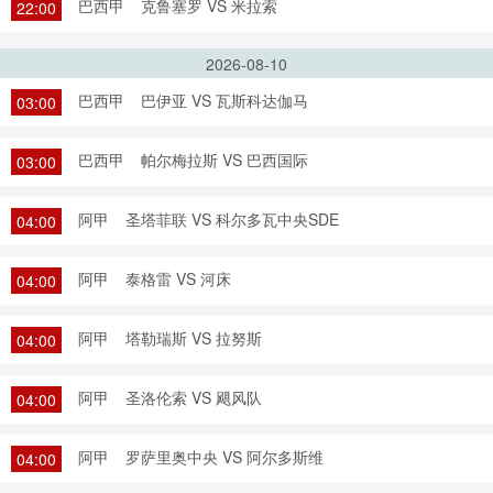
巴西甲
克鲁塞罗 VS 米拉索
22:00
2026-08-10
巴西甲
巴伊亚 VS 瓦斯科达伽马
03:00
巴西甲
帕尔梅拉斯 VS 巴西国际
03:00
阿甲
圣塔菲联 VS 科尔多瓦中央SDE
04:00
阿甲
泰格雷 VS 河床
04:00
阿甲
塔勒瑞斯 VS 拉努斯
04:00
阿甲
圣洛伦索 VS 飓风队
04:00
阿甲
罗萨里奥中央 VS 阿尔多斯维
04:00