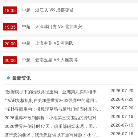
中超
浙江队 VS 成都蓉城
19:35
中超
天津津门虎 VS 北京国安
19:35
中超
上海申花 VS 河南队
20:00
中超
云南玉昆 VS 大连英博
20:00
最新资讯
2026-07-20
“数据模型下的出线路径重构：亚洲第九实时概率推
2026-07-20
演与战术适配”
**VAR复核机制在美加墨世界杯32强赛中的适用困
2026-07-20
境与争议焦点深度解析**
“拓扑界面重构：橄榄球草场与足球门锚固体系的空
2026-07-19
间耦合机制”
2026世界杯改制解析：小组第三突围后的跨组对战
2026-07-19
机制
2026世界杯倒计时17天：俱乐部硝烟未尽，国家
2026-07-19
队已悄然“换阵”新战场
基于您的要求，我为您提供以下重写标题：<br />