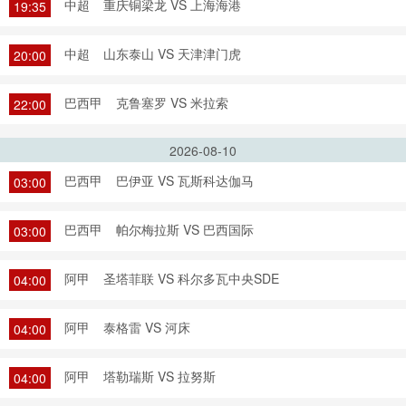
中超
重庆铜梁龙 VS 上海海港
19:35
中超
山东泰山 VS 天津津门虎
20:00
巴西甲
克鲁塞罗 VS 米拉索
22:00
2026-08-10
巴西甲
巴伊亚 VS 瓦斯科达伽马
03:00
巴西甲
帕尔梅拉斯 VS 巴西国际
03:00
阿甲
圣塔菲联 VS 科尔多瓦中央SDE
04:00
阿甲
泰格雷 VS 河床
04:00
阿甲
塔勒瑞斯 VS 拉努斯
04:00