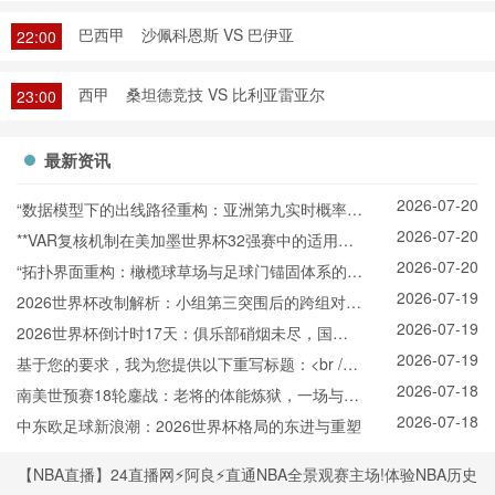
巴西甲
沙佩科恩斯 VS 巴伊亚
22:00
西甲
桑坦德竞技 VS 比利亚雷亚尔
23:00
最新资讯
2026-07-20
“数据模型下的出线路径重构：亚洲第九实时概率推
2026-07-20
演与战术适配”
**VAR复核机制在美加墨世界杯32强赛中的适用困
2026-07-20
境与争议焦点深度解析**
“拓扑界面重构：橄榄球草场与足球门锚固体系的空
2026-07-19
间耦合机制”
2026世界杯改制解析：小组第三突围后的跨组对战
2026-07-19
机制
2026世界杯倒计时17天：俱乐部硝烟未尽，国家
2026-07-19
队已悄然“换阵”新战场
基于您的要求，我为您提供以下重写标题：<br />
2026-07-18
<br /> **2026世界杯北美空域动态协调机制：跨区
南美世预赛18轮鏖战：老将的体能炼狱，一场与岁
2026-07-18
航路弹性管理与区域交通网络协同效能分析**
月的拉锯
中东欧足球新浪潮：2026世界杯格局的东进与重塑
【NBA直播】24直播网⚡️阿良⚡️直通NBA全景观赛主场!体验NBA历史