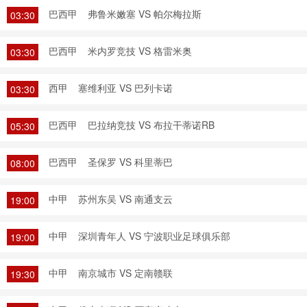
巴西甲
弗鲁米嫩塞 VS 帕尔梅拉斯
03:30
巴西甲
米内罗竞技 VS 格雷米奥
03:30
西甲
塞维利亚 VS 巴列卡诺
03:30
巴西甲
巴拉纳竞技 VS 布拉干蒂诺RB
05:30
巴西甲
圣保罗 VS 科里蒂巴
08:00
中甲
苏州东吴 VS 南通支云
19:00
中甲
深圳青年人 VS 宁波职业足球俱乐部
19:00
中甲
南京城市 VS 定南赣联
19:30