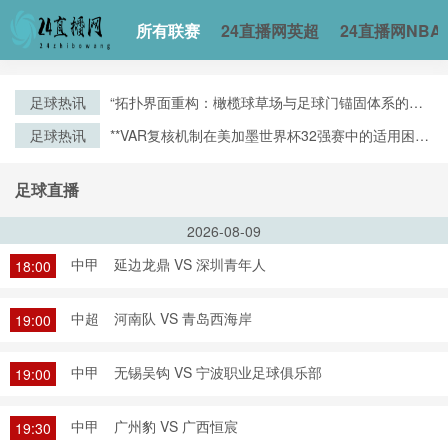
所有联赛
24直播网英超
24直播网NBA
足球热讯
“拓扑界面重构：橄榄球草场与足球门锚固体系的空
间耦合机制”
足球热讯
**VAR复核机制在美加墨世界杯32强赛中的适用困境
与争议焦点深度解析**
足球直播
2026-08-09
中甲
延边龙鼎 VS 深圳青年人
18:00
中超
河南队 VS 青岛西海岸
19:00
中甲
无锡吴钩 VS 宁波职业足球俱乐部
19:00
中甲
广州豹 VS 广西恒宸
19:30