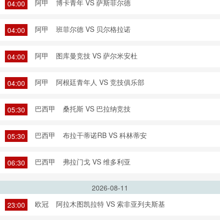
阿甲
博卡青年 VS 萨斯菲尔德
04:00
阿甲
班菲尔德 VS 贝尔格拉诺
04:00
阿甲
图库曼竞技 VS 萨尔米安杜
04:00
阿甲
阿根廷青年人 VS 竞技俱乐部
04:00
巴西甲
桑托斯 VS 巴拉纳竞技
05:30
巴西甲
布拉干蒂诺RB VS 科林蒂安
05:30
巴西甲
弗拉门戈 VS 维多利亚
06:30
2026-08-11
欧冠
阿拉木图凯拉特 VS 索非亚列夫斯基
23:00