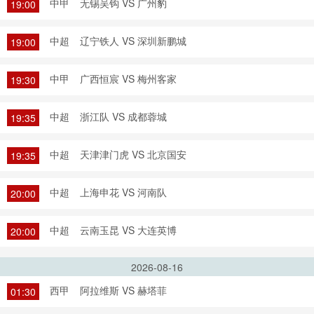
中甲
无锡吴钩 VS 广州豹
19:00
中超
辽宁铁人 VS 深圳新鹏城
19:00
中甲
广西恒宸 VS 梅州客家
19:30
中超
浙江队 VS 成都蓉城
19:35
中超
天津津门虎 VS 北京国安
19:35
中超
上海申花 VS 河南队
20:00
中超
云南玉昆 VS 大连英博
20:00
2026-08-16
西甲
阿拉维斯 VS 赫塔菲
01:30