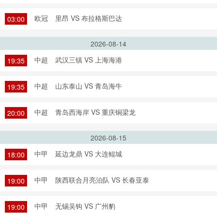
欧冠
里昂 VS 布拉格斯巴达
03:00
2026-08-14
中超
武汉三镇 VS 上海海港
19:35
中超
山东泰山 VS 青岛海牛
19:35
中超
青岛西海岸 VS 重庆铜梁龙
20:00
2026-08-15
中甲
延边龙鼎 VS 大连鲲城
18:00
中甲
陕西联合月亮泊队 VS 长春亚泰
19:00
中甲
无锡吴钩 VS 广州豹
19:00