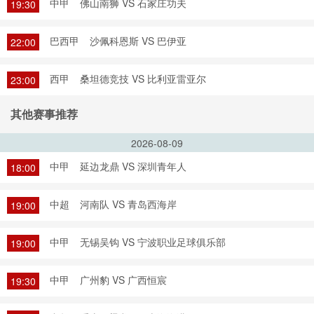
中甲
佛山南狮 VS 石家庄功夫
19:30
巴西甲
沙佩科恩斯 VS 巴伊亚
22:00
西甲
桑坦德竞技 VS 比利亚雷亚尔
23:00
其他赛事推荐
2026-08-09
中甲
延边龙鼎 VS 深圳青年人
18:00
中超
河南队 VS 青岛西海岸
19:00
中甲
无锡吴钩 VS 宁波职业足球俱乐部
19:00
中甲
广州豹 VS 广西恒宸
19:30