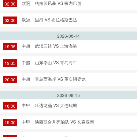
欧冠
格拉茨风暴 VS 费内巴切
02:30
欧冠
里昂 VS 布拉格斯巴达
03:00
2026-08-14
中超
武汉三镇 VS 上海海港
19:35
中超
山东泰山 VS 青岛海牛
19:35
中超
青岛西海岸 VS 重庆铜梁龙
20:00
2026-08-15
中甲
延边龙鼎 VS 大连鲲城
18:00
中甲
陕西联合月亮泊队 VS 长春亚泰
19:00