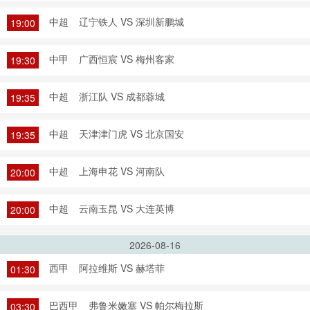
中超
辽宁铁人 VS 深圳新鹏城
19:00
中甲
广西恒宸 VS 梅州客家
19:30
中超
浙江队 VS 成都蓉城
19:35
中超
天津津门虎 VS 北京国安
19:35
中超
上海申花 VS 河南队
20:00
中超
云南玉昆 VS 大连英博
20:00
2026-08-16
西甲
阿拉维斯 VS 赫塔菲
01:30
巴西甲
弗鲁米嫩塞 VS 帕尔梅拉斯
03:30