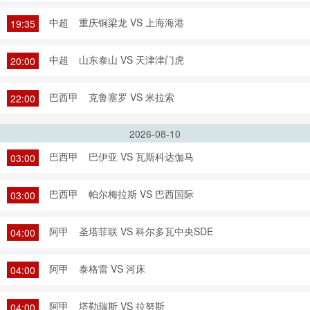
中超
重庆铜梁龙 VS 上海海港
19:35
中超
山东泰山 VS 天津津门虎
20:00
巴西甲
克鲁塞罗 VS 米拉索
22:00
2026-08-10
巴西甲
巴伊亚 VS 瓦斯科达伽马
03:00
巴西甲
帕尔梅拉斯 VS 巴西国际
03:00
阿甲
圣塔菲联 VS 科尔多瓦中央SDE
04:00
阿甲
泰格雷 VS 河床
04:00
阿甲
塔勒瑞斯 VS 拉努斯
04:00