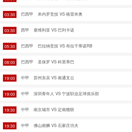
巴西甲
米内罗竞技 VS 格雷米奥
03:30
西甲
塞维利亚 VS 巴列卡诺
03:30
巴西甲
巴拉纳竞技 VS 布拉干蒂诺RB
05:30
巴西甲
圣保罗 VS 科里蒂巴
08:00
中甲
苏州东吴 VS 南通支云
19:00
中甲
深圳青年人 VS 宁波职业足球俱乐部
19:00
中甲
南京城市 VS 定南赣联
19:30
中甲
佛山南狮 VS 石家庄功夫
19:30