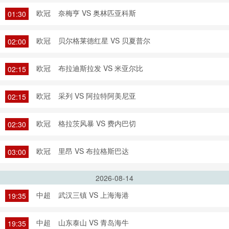
欧冠
奈梅亨 VS 奥林匹亚科斯
01:30
欧冠
贝尔格莱德红星 VS 贝夏普尔
02:00
欧冠
布拉迪斯拉发 VS 米亚尔比
02:15
欧冠
采列 VS 阿拉特阿美尼亚
02:15
欧冠
格拉茨风暴 VS 费内巴切
02:30
欧冠
里昂 VS 布拉格斯巴达
03:00
2026-08-14
中超
武汉三镇 VS 上海海港
19:35
中超
山东泰山 VS 青岛海牛
19:35