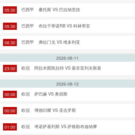
巴西甲
桑托斯 VS 巴拉纳竞技
05:30
巴西甲
布拉干蒂诺RB VS 科林蒂安
05:30
巴西甲
弗拉门戈 VS 维多利亚
06:30
2026-08-11
欧冠
阿拉木图凯拉特 VS 索非亚列夫斯基
23:00
2026-08-12
欧冠
萨巴赫 VS 奥胡斯
00:00
欧冠
博德闪耀 VS 圣吉罗斯
00:00
欧冠
考诺萨基列斯 VS 萨格勒布迪纳摩
01:00