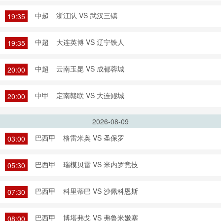
中超
浙江队 VS 武汉三镇
19:35
中超
大连英博 VS 辽宁铁人
19:35
中超
云南玉昆 VS 成都蓉城
20:00
中甲
定南赣联 VS 大连鲲城
20:00
2026-08-09
巴西甲
格雷米奥 VS 圣保罗
03:00
巴西甲
瑞模贝雷 VS 米内罗竞技
05:30
巴西甲
科里蒂巴 VS 沙佩科恩斯
07:30
巴西甲
博塔弗戈 VS 弗鲁米嫩塞
08:00