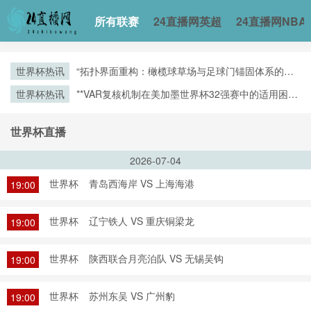
所有联赛
24直播网英超
24直播网NBA
世界杯热讯
“拓扑界面重构：橄榄球草场与足球门锚固体系的空
间耦合机制”
世界杯热讯
**VAR复核机制在美加墨世界杯32强赛中的适用困境
与争议焦点深度解析**
世界杯直播
2026-07-04
世界杯
青岛西海岸 VS 上海海港
19:00
世界杯
辽宁铁人 VS 重庆铜梁龙
19:00
世界杯
陕西联合月亮泊队 VS 无锡吴钩
19:00
世界杯
苏州东吴 VS 广州豹
19:00