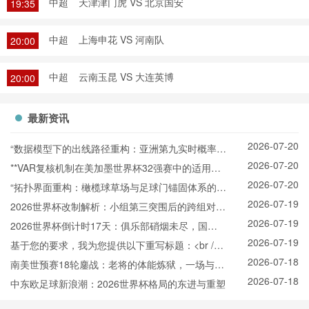
中超
天津津门虎 VS 北京国安
19:35
中超
上海申花 VS 河南队
20:00
中超
云南玉昆 VS 大连英博
20:00
最新资讯
2026-07-20
“数据模型下的出线路径重构：亚洲第九实时概率推
2026-07-20
演与战术适配”
**VAR复核机制在美加墨世界杯32强赛中的适用困
2026-07-20
境与争议焦点深度解析**
“拓扑界面重构：橄榄球草场与足球门锚固体系的空
2026-07-19
间耦合机制”
2026世界杯改制解析：小组第三突围后的跨组对战
2026-07-19
机制
2026世界杯倒计时17天：俱乐部硝烟未尽，国家
2026-07-19
队已悄然“换阵”新战场
基于您的要求，我为您提供以下重写标题：<br />
2026-07-18
<br /> **2026世界杯北美空域动态协调机制：跨区
南美世预赛18轮鏖战：老将的体能炼狱，一场与岁
2026-07-18
航路弹性管理与区域交通网络协同效能分析**
月的拉锯
中东欧足球新浪潮：2026世界杯格局的东进与重塑