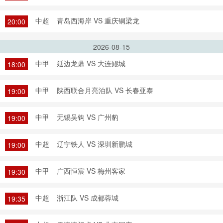
中超
青岛西海岸 VS 重庆铜梁龙
20:00
2026-08-15
中甲
延边龙鼎 VS 大连鲲城
18:00
中甲
陕西联合月亮泊队 VS 长春亚泰
19:00
中甲
无锡吴钩 VS 广州豹
19:00
中超
辽宁铁人 VS 深圳新鹏城
19:00
中甲
广西恒宸 VS 梅州客家
19:30
中超
浙江队 VS 成都蓉城
19:35