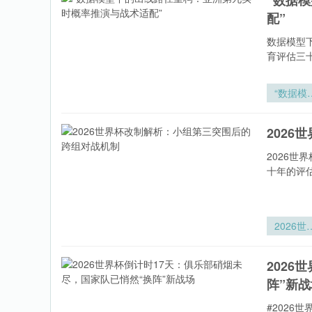
“数据
32强赛
配”
的适用困
与争议焦
数据模型
深度解析*
育评估三
“数据模
下的出线
径重构：
202
洲第九实
概率推演
2026
战术适配
十年的评
2026世
杯改制
析：小组
2026
三突围后
阵”新战
跨组对战
制
#2026