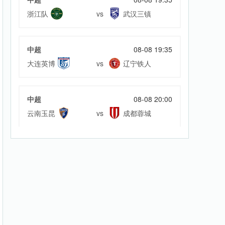
浙江队
武汉三镇
vs
中超
08-08 19:35
大连英博
辽宁铁人
vs
中超
08-08 20:00
云南玉昆
成都蓉城
vs
中甲
08-08 20:00
定南赣联
大连鲲城
vs
巴西甲
08-09 03:00
格雷米奥
圣保罗
vs