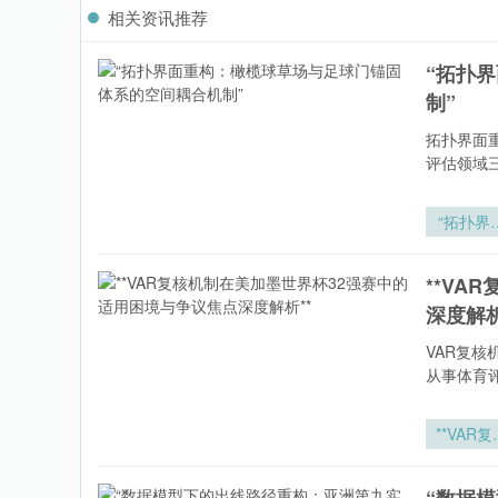
相关资讯推荐
“拓扑
制”
拓扑界面
评估领域
“拓扑界
重构：橄
球草场与
**VA
球门锚固
深度解析
系的空间
合机制”
VAR复
从事体育
**VAR复
机制在美
墨世界