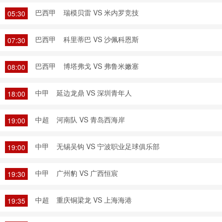
巴西甲
瑞模贝雷 VS 米内罗竞技
05:30
巴西甲
科里蒂巴 VS 沙佩科恩斯
07:30
巴西甲
博塔弗戈 VS 弗鲁米嫩塞
08:00
中甲
延边龙鼎 VS 深圳青年人
18:00
中超
河南队 VS 青岛西海岸
19:00
中甲
无锡吴钩 VS 宁波职业足球俱乐部
19:00
中甲
广州豹 VS 广西恒宸
19:30
中超
重庆铜梁龙 VS 上海海港
19:35