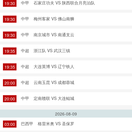
中甲
石家庄功夫 VS 陕西联合月亮泊队
19:30
中甲
梅州客家 VS 佛山南狮
19:30
中甲
南京城市 VS 南通支云
19:30
中超
浙江队 VS 武汉三镇
19:35
中超
大连英博 VS 辽宁铁人
19:35
中超
云南玉昆 VS 成都蓉城
20:00
中甲
定南赣联 VS 大连鲲城
20:00
2026-08-09
巴西甲
格雷米奥 VS 圣保罗
03:00