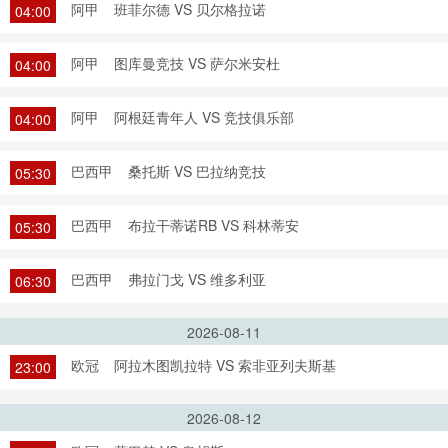
阿甲
班菲尔德 VS 贝尔格拉诺
04:00
阿甲
图库曼竞技 VS 萨尔米安杜
04:00
阿甲
阿根廷青年人 VS 竞技俱乐部
04:00
巴西甲
桑托斯 VS 巴拉纳竞技
05:30
巴西甲
布拉干蒂诺RB VS 科林蒂安
05:30
巴西甲
弗拉门戈 VS 维多利亚
06:30
2026-08-11
欧冠
阿拉木图凯拉特 VS 索非亚列夫斯基
23:00
2026-08-12