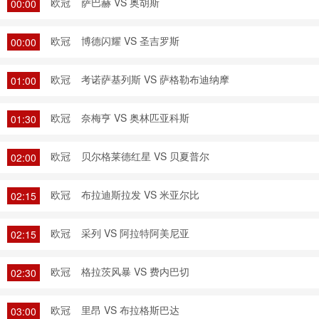
欧冠
萨巴赫 VS 奥胡斯
00:00
欧冠
博德闪耀 VS 圣吉罗斯
00:00
欧冠
考诺萨基列斯 VS 萨格勒布迪纳摩
01:00
欧冠
奈梅亨 VS 奥林匹亚科斯
01:30
欧冠
贝尔格莱德红星 VS 贝夏普尔
02:00
欧冠
布拉迪斯拉发 VS 米亚尔比
02:15
欧冠
采列 VS 阿拉特阿美尼亚
02:15
欧冠
格拉茨风暴 VS 费内巴切
02:30
欧冠
里昂 VS 布拉格斯巴达
03:00