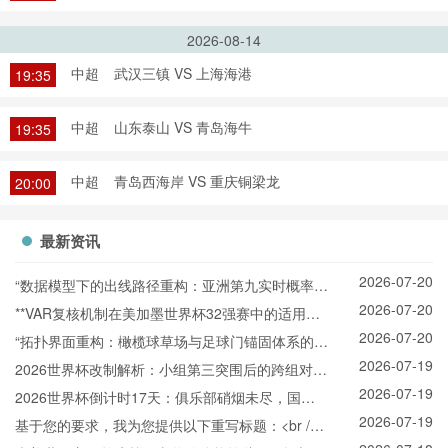
2026-08-14
中超
武汉三镇 VS 上海海港
19:35
中超
山东泰山 VS 青岛海牛
19:35
中超
青岛西海岸 VS 重庆铜梁龙
20:00
最新资讯
2026-07-20
“数据模型下的出线路径重构：亚洲第九实时概率推
2026-07-20
演与战术适配”
**VAR复核机制在美加墨世界杯32强赛中的适用困
2026-07-20
境与争议焦点深度解析**
“拓扑界面重构：橄榄球草场与足球门锚固体系的空
2026-07-19
间耦合机制”
2026世界杯改制解析：小组第三突围后的跨组对战
2026-07-19
机制
2026世界杯倒计时17天：俱乐部硝烟未尽，国家
2026-07-19
队已悄然“换阵”新战场
基于您的要求，我为您提供以下重写标题：<br />