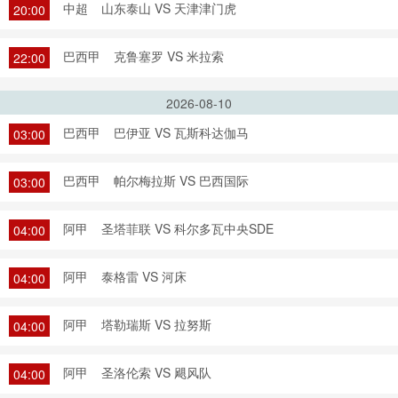
中超
山东泰山 VS 天津津门虎
20:00
巴西甲
克鲁塞罗 VS 米拉索
22:00
2026-08-10
巴西甲
巴伊亚 VS 瓦斯科达伽马
03:00
巴西甲
帕尔梅拉斯 VS 巴西国际
03:00
阿甲
圣塔菲联 VS 科尔多瓦中央SDE
04:00
阿甲
泰格雷 VS 河床
04:00
阿甲
塔勒瑞斯 VS 拉努斯
04:00
阿甲
圣洛伦索 VS 飓风队
04:00