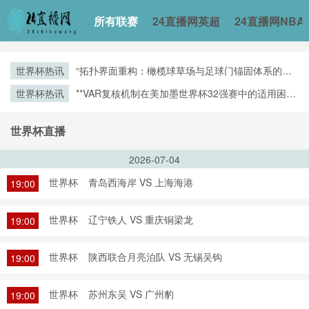
所有联赛
24直播网英超
24直播网NBA
世界杯热讯
“拓扑界面重构：橄榄球草场与足球门锚固体系的空
间耦合机制”
世界杯热讯
**VAR复核机制在美加墨世界杯32强赛中的适用困境
与争议焦点深度解析**
世界杯直播
2026-07-04
世界杯
青岛西海岸 VS 上海海港
19:00
世界杯
辽宁铁人 VS 重庆铜梁龙
19:00
世界杯
陕西联合月亮泊队 VS 无锡吴钩
19:00
世界杯
苏州东吴 VS 广州豹
19:00