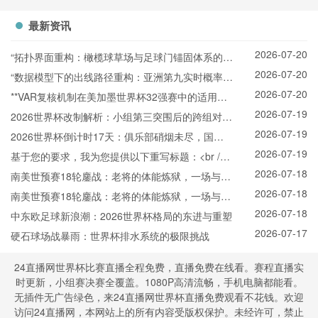
最新资讯
2026-07-20
“拓扑界面重构：橄榄球草场与足球门锚固体系的空
2026-07-20
间耦合机制”
“数据模型下的出线路径重构：亚洲第九实时概率推
2026-07-20
演与战术适配”
**VAR复核机制在美加墨世界杯32强赛中的适用困
2026-07-19
境与争议焦点深度解析**
2026世界杯改制解析：小组第三突围后的跨组对战
2026-07-19
机制
2026世界杯倒计时17天：俱乐部硝烟未尽，国家
2026-07-19
队已悄然“换阵”新战场
基于您的要求，我为您提供以下重写标题：<br />
2026-07-18
<br /> **2026世界杯北美空域动态协调机制：跨区
南美世预赛18轮鏖战：老将的体能炼狱，一场与岁
2026-07-18
航路弹性管理与区域交通网络协同效能分析**
月的拉锯
南美世预赛18轮鏖战：老将的体能炼狱，一场与岁
2026-07-18
月的拉锯
中东欧足球新浪潮：2026世界杯格局的东进与重塑
2026-07-17
硬石球场战暴雨：世界杯排水系统的极限挑战
24直播网世界杯比赛直播全程免费，直播免费在线看。赛程直播实
时更新，小组赛决赛全覆盖。1080P高清流畅，手机电脑都能看。
无插件无广告绿色，来24直播网世界杯直播免费观看不花钱。欢迎
访问24直播网，本网站上的所有内容受版权保护。未经许可，禁止