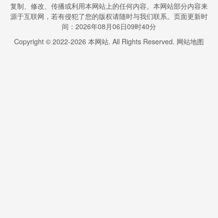
复制、修改、传播或利用本网站上的任何内容。本网站部分内容来
源于互联网，若有侵犯了您的版权请随时与我们联系。页面更新时
间：2026年08月06日09时40分
Copyright © 2022-
2026
本网站. All Rights Reserved.
网站地图