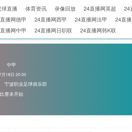
篮球直播
体育资讯
录像回放
24直播网英超
2
4直播网德甲
24直播网西甲
24直播网法甲
24直
4直播网中甲
24直播网日职联
24直播网韩K联
中甲
7月18日 20:00
:
宁波职业足球俱乐部
比赛未开始