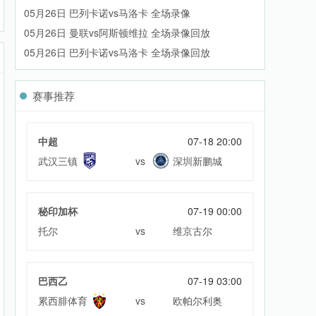
05月26日 巴列卡诺vs马洛卡 全场录像
05月26日 曼联vs阿斯顿维拉 全场录像回放
05月26日 巴列卡诺vs马洛卡 全场录像回放
05月25日 马来西亚羽毛球大师赛女单半决赛 山口茜
vs韩悦 全场录像回放
05月25日 石家庄功夫vs北京国安 全场录像回放
赛事推荐
05月25日 NHL西部决赛G2 埃德蒙顿油人vs达拉斯星
全场录像回放
05月24日 延边龙鼎vs青岛西海岸 全场录像
中超
07-18 20:00
05月24日 广西恒宸vs梅州客家 全场录像回放
武汉三镇
深圳新鹏城
vs
05月24日 广西平果vs成都蓉城 全场录像回放
05月23日 利雅得胜利vs卡利杰 全场录像
05月23日 重庆铜梁龙vs河南 全场录像回放
秘印加杯
07-19 00:00
05月23日 亚女冠杯半决赛 武汉车谷江大女足vs胡志
托尔
维京古尔
vs
明市女足 全场录像回放
05月22日 延边龙鼎vs青岛西海岸 全场录像回放
05月22日 深圳青年人vs大连英博 全场录像回放
巴西乙
07-19 03:00
05月22日 亚女冠杯半决赛 武汉车谷江大女足vs胡志
累西腓体育
欧帕尔利奥
vs
明市女足 全场录像回放
05月21日 尤文图斯vs乌迪内斯 全场录像回放