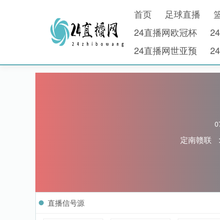
首页
足球直播
24直播网欧冠杯
2
24直播网世亚预
2
0
定南赣联
直播信号源