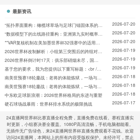
最新资讯
2026-07-20
“拓扑界面重构：橄榄球草场与足球门锚固体系的空
2026-07-20
间耦合机制”
“数据模型下的出线路径重构：亚洲第九实时概率推
2026-07-20
演与战术适配”
**VAR复核机制在美加墨世界杯32强赛中的适用困
2026-07-19
境与争议焦点深度解析**
2026世界杯改制解析：小组第三突围后的跨组对战
2026-07-19
机制
2026世界杯倒计时17天：俱乐部硝烟未尽，国家
2026-07-19
队已悄然“换阵”新战场
基于您的要求，我为您提供以下重写标题：<br />
2026-07-18
<br /> **2026世界杯北美空域动态协调机制：跨区
南美世预赛18轮鏖战：老将的体能炼狱，一场与岁
2026-07-18
航路弹性管理与区域交通网络协同效能分析**
月的拉锯
南美世预赛18轮鏖战：老将的体能炼狱，一场与岁
2026-07-18
月的拉锯
中东欧足球新浪潮：2026世界杯格局的东进与重塑
2026-07-17
硬石球场战暴雨：世界杯排水系统的极限挑战
24直播网世界杯比赛直播全程免费，直播免费在线看。赛程直播实
时更新，小组赛决赛全覆盖。1080P高清流畅，手机电脑都能看。
无插件无广告绿色，来24直播网世界杯直播免费观看不花钱。欢迎
访问24直播网，本网站上的所有内容受版权保护。未经许可，禁止