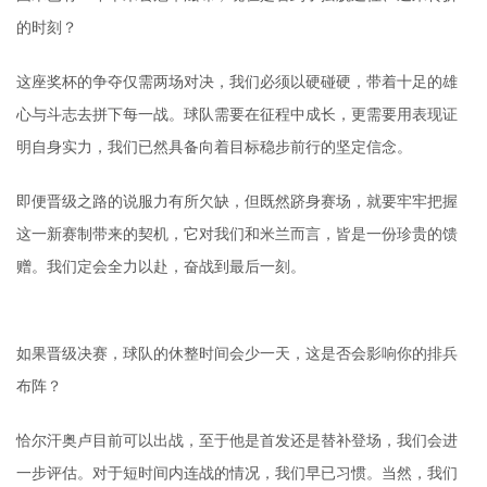
的时刻？
这座奖杯的争夺仅需两场对决，我们必须以硬碰硬，带着十足的雄
心与斗志去拼下每一战。球队需要在征程中成长，更需要用表现证
明自身实力，我们已然具备向着目标稳步前行的坚定信念。
即便晋级之路的说服力有所欠缺，但既然跻身赛场，就要牢牢把握
这一新赛制带来的契机，它对我们和米兰而言，皆是一份珍贵的馈
赠。我们定会全力以赴，奋战到最后一刻。
如果晋级决赛，球队的休整时间会少一天，这是否会影响你的排兵
布阵？
恰尔汗奥卢目前可以出战，至于他是首发还是替补登场，我们会进
一步评估。对于短时间内连战的情况，我们早已习惯。当然，我们