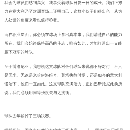
我会为球员们感到高兴，我享受着球队日复一日的成长。我们正努
力在意大利乃至欧洲赛场上证明自己，这群小伙子们很出色，从为
人处世的角度来看也值得称赞。
而在职业层面，你必须在球场上拿出真本事，我们清楚自己的能力
所在。我们会始终保持高昂的斗志，唯有如此，才能打造出一支能
赢下冠军的球队。
至于博洛尼亚，我想说这支球队对任何球队来说都不好对付，不只
是国米。无论是米哈伊洛维奇、莫塔执教时期，还是如今的意大利
诺治下，他们一直如此。这支球队充满活力，正如巴斯托尼此前所
说，我们必须用同等强度去与之抗衡。
球队去年输掉了三场决赛。