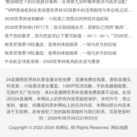
“数据模型下的出线路径重构：亚洲第九实时概率推演与战术适配”
**VAR复核机制在美加墨世界杯32强赛中的适用困境与争议焦点深度
解析**
2026世界杯改制解析：小组第三突围后的跨组对战机制
2026世界杯倒计时17天：俱乐部硝烟未尽，国家队已悄然“换阵”新
战场
基于您的要求，我为您提供以下重写标题：<br /> <br /> **2026世界
杯北美空域动态协调机制：跨区航路弹性管理与区域交通网络协同
南美世预赛18轮鏖战：老将的体能炼狱，一场与岁月的拉锯
效能分析**
南美世预赛18轮鏖战：老将的体能炼狱，一场与岁月的拉锯
中东欧足球新浪潮：2026世界杯格局的东进与重塑
24直播网世界杯比赛直播全程免费，直播免费在线看。赛程直播实
时更新，小组赛决赛全覆盖。1080P高清流畅，手机电脑都能看。
无插件无广告绿色，来24直播网世界杯直播免费观看不花钱。欢迎
访问24直播网，本网站上的所有内容受版权保护。未经许可，禁止
复制、修改、传播或利用本网站上的任何内容。本网站部分内容来
源于互联网，若有侵犯了您的版权请随时与我们联系。页面更新时
间：2026年08月06日21时03分
Copyright © 2022-
2026
本网站. All Rights Reserved.
网站地图