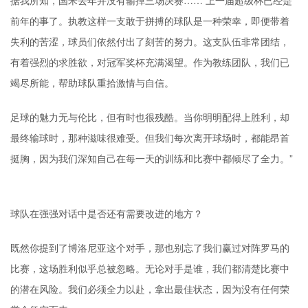
据我所知，国米去年并没有输掉三场决赛…… 上一届超级杯已经是
前年的事了。执教这样一支敢于拼搏的球队是一种荣幸，即便带着
失利的苦涩，球员们依然付出了刻苦的努力。这支队伍非常团结，
有着强烈的求胜欲，对冠军奖杯充满渴望。作为教练团队，我们已
竭尽所能，帮助球队重拾激情与自信。
足球的魅力无与伦比，但有时也很残酷。当你明明配得上胜利，却
最终输球时，那种滋味很难受。但我们每次离开球场时，都能昂首
挺胸，因为我们深知自己在每一天的训练和比赛中都倾尽了全力。”
球队在强强对话中是否还有需要改进的地方？
既然你提到了博洛尼亚这个对手，那也别忘了我们赢过对阵罗马的
比赛，这场胜利似乎总被忽略。无论对手是谁，我们都清楚比赛中
的潜在风险。我们必须全力以赴，拿出最佳状态，因为没有任何荣