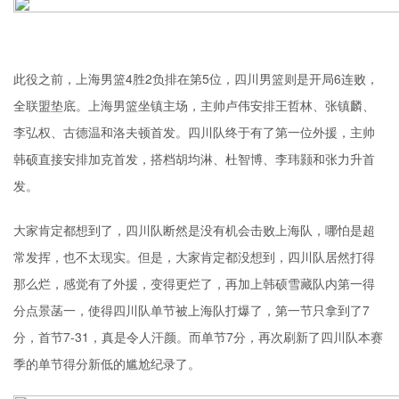
此役之前，上海男篮4胜2负排在第5位，四川男篮则是开局6连败，
全联盟垫底。上海男篮坐镇主场，主帅卢伟安排王哲林、张镇麟、
李弘权、古德温和洛夫顿首发。四川队终于有了第一位外援，主帅
韩硕直接安排加克首发，搭档胡均淋、杜智博、李玮颢和张力升首
发。
大家肯定都想到了，四川队断然是没有机会击败上海队，哪怕是超
常发挥，也不太现实。但是，大家肯定都没想到，四川队居然打得
那么烂，感觉有了外援，变得更烂了，再加上韩硕雪藏队内第一得
分点景菡一，使得四川队单节被上海队打爆了，第一节只拿到了7
分，首节7-31，真是令人汗颜。而单节7分，再次刷新了四川队本赛
季的单节得分新低的尴尬纪录了。