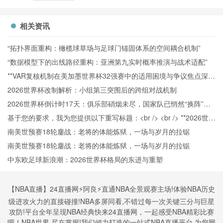
克罗地亚直
播巴拿马
VS克罗地
相关资讯
亚在线直播
“拓扑界面重构：橄榄球草场与足球门锚固体系的空间耦合机制”
“数据模型下的出线路径重构：亚洲第九实时概率推演与战术适配”
**VAR复核机制在美加墨世界杯32强赛中的适用困境与争议焦点深度
解析**
2026世界杯改制解析：小组第三突围后的跨组对战机制
2026世界杯倒计时17天：俱乐部硝烟未尽，国家队已悄然“换阵”新
战场
基于您的要求，我为您提供以下重写标题：<br /> <br /> **2026世界
杯北美空域动态协调机制：跨区航路弹性管理与区域交通网络协同
南美世预赛18轮鏖战：老将的体能炼狱，一场与岁月的拉锯
效能分析**
南美世预赛18轮鏖战：老将的体能炼狱，一场与岁月的拉锯
中东欧足球新浪潮：2026世界杯格局的东进与重塑
【NBA直播】24直播网⚡️阿良⚡️直通NBA全景观赛主场!体验NBA历史
级进攻火力的直接碰撞!NBA多屏同看,不错过每一次关键三分与巨星
攻防!平台全年呈现NBA经典快来24直播网，一起感受NBA精彩比赛
吧！NBA世界,尽在掌握!我们倾力打造的一站式NBA直播平台,为您网