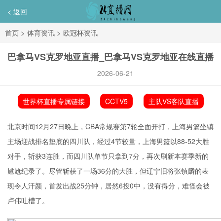
< 返回
首页
>
体育资讯
>
欧冠杯资讯
巴拿马VS克罗地亚直播_巴拿马VS克罗地亚在线直播
2026-06-21
世界杯直播专属链接
CCTV5
主队VS客队直播
北京时间12月27日晚上，CBA常规赛第7轮全面开打，上海男篮坐镇
主场迎战排名垫底的四川队，经过4节较量，上海男篮以88-52大胜
对手，斩获3连胜，而四川队单节只拿到7分，再次刷新本赛季新的
尴尬纪录了。尽管斩获了一场36分的大胜，但辽宁旧将张镇麟的表
现令人汗颜，首发出战25分钟，居然6投0中，没有得分，难怪会被
卢伟吐槽了。