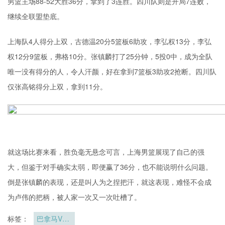
男篮主场88-52大胜36分，拿到了3连胜。四川队则是开局7连败，
继续全联盟垫底。
上海队4人得分上双，古德温20分5篮板6助攻，李弘权13分，李弘
权12分9篮板，弗格10分。张镇麟打了25分钟，5投0中，成为全队
唯一没有得分的人，令人汗颜，好在拿到7篮板3助攻2抢断。四川队
仅张高铭得分上双，拿到11分。
就这场比赛来看，胜负毫无悬念可言，上海男篮展现了自己的强
大，但鉴于对手确实太弱，即便赢了36分，也不能说明什么问题。
倒是张镇麟的表现，还是叫人为之捏把汗，就这表现，难怪不会成
为卢伟的把柄，被人家一次又一次吐槽了。
标签：
巴拿马VS