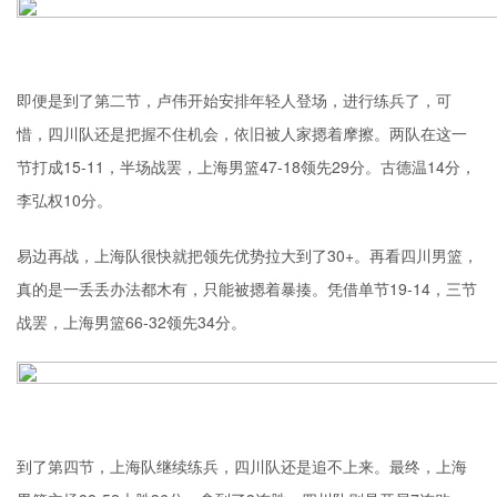
即便是到了第二节，卢伟开始安排年轻人登场，进行练兵了，可
惜，四川队还是把握不住机会，依旧被人家摁着摩擦。两队在这一
节打成15-11，半场战罢，上海男篮47-18领先29分。古德温14分，
李弘权10分。
易边再战，上海队很快就把领先优势拉大到了30+。再看四川男篮，
真的是一丢丢办法都木有，只能被摁着暴揍。凭借单节19-14，三节
战罢，上海男篮66-32领先34分。
到了第四节，上海队继续练兵，四川队还是追不上来。最终，上海