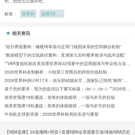
吧，想想怎么放弃吧。
标签：
世界杯
波黑VS卡
塔尔波黑
VS卡塔尔
直播
相关资讯
“拓扑界面重构：橄榄球草场与足球门锚固体系的空间耦合机制”
“数据模型下的出线路径重构：亚洲第九实时概率推演与战术适配”
**VAR复核机制在美加墨世界杯32强赛中的适用困境与争议焦点深度
解析**
2026世界杯改制解析：小组第三突围后的跨组对战机制
2026世界杯倒计时17天：俱乐部硝烟未尽，国家队已悄然“换阵”新
战场
基于您的要求，我为您提供以下重写标题：<br /> <br /> **2026世界
杯北美空域动态协调机制：跨区航路弹性管理与区域交通网络协同
南美世预赛18轮鏖战：老将的体能炼狱，一场与岁月的拉锯
效能分析**
南美世预赛18轮鏖战：老将的体能炼狱，一场与岁月的拉锯
中东欧足球新浪潮：2026世界杯格局的东进与重塑
【NBA直播】24直播网⚡️阿良⚡️直通NBA全景观赛主场!体验NBA历史