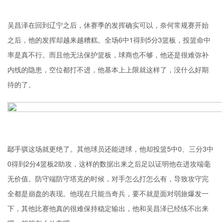
吴昌泽在回到辽宁之后，休赛季的发挥确实可以，奈何常规赛开始
之后，他的发挥却越来越糟糕。全场6中1得到5分3篮板，投篮命中
率是真不行。而且他无法保护篮板，球商也不够，他还是很难弥补
内线的隐患，空位都打不进，他基本上上限就这样了，没什么好期
待的了。
鄢手骐这场就更绝了。其他球员还能进球，他却投篮5中0、三分3中
0得到2分4篮板2助攻，这样的数据出来之后足以证明他在进攻端毫
无价值。防守端防守塔克的时候，对手怎么打怎么有，导致攻守完
全都是崩盘的表现。他现在只能当奇兵，要不就是面对弱旅爆发一
下，其他比赛他真的很难保持稳定输出，他和吴昌泽已经练不出来