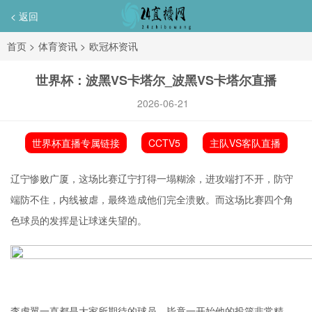
< 返回
首页
>
体育资讯
>
欧冠杯资讯
世界杯：波黑VS卡塔尔_波黑VS卡塔尔直播
2026-06-21
世界杯直播专属链接
CCTV5
主队VS客队直播
辽宁惨败广厦，这场比赛辽宁打得一塌糊涂，进攻端打不开，防守
端防不住，内线被虐，最终造成他们完全溃败。而这场比赛四个角
色球员的发挥是让球迷失望的。
李虎翼一直都是大家所期待的球员，毕竟一开始他的投篮非常精