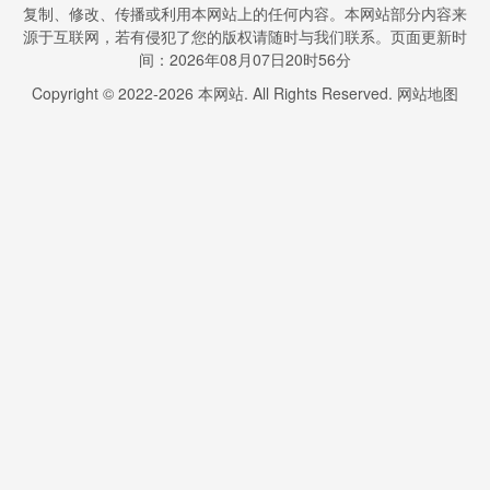
复制、修改、传播或利用本网站上的任何内容。本网站部分内容来
源于互联网，若有侵犯了您的版权请随时与我们联系。页面更新时
间：2026年08月07日20时56分
Copyright © 2022-
2026
本网站. All Rights Reserved.
网站地图