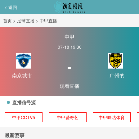
< 返回
首页
>
足球直播
>
中甲直播
中甲
07-18 19:30
-
南京城市
广州豹
观看直播
直播信号源
中甲CCTV5
中甲爱奇艺
中甲咪咕体育
最新赛事